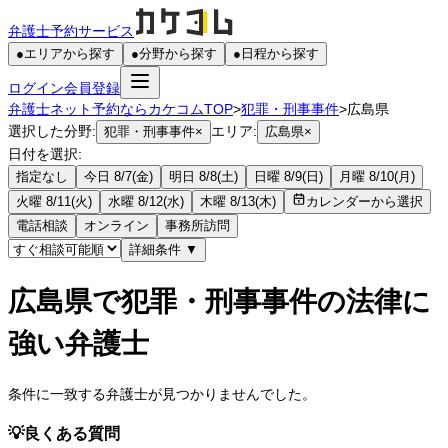
弁護士予約サービス
●
エリアから探す
●
分野から探す
●
日程から探す
ログイン
会員登録
弁護士ネット予約ならカケコムTOP
>
犯罪・刑事事件
>
広島県
選択した分野:
エリア:
犯罪・刑事事件
×
広島県
×
日付を選択:
指定なし
今日 8/7(金)
明日 8/8(土)
日曜 8/9(日)
月曜 8/10(月)
火曜 8/11(火)
水曜 8/12(水)
木曜 8/13(木)
カレンダーから選択
電話相談
オンライン
事務所訪問
詳細条件
▼
広島県で犯罪・刑事事件の法律に
強い弁護士
条件に一致する弁護士が見つかりませんでした。
💡
良くある質問