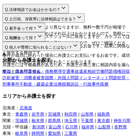
Q.
法律相談でお金はかかるの？
A.
Q.
土日祝、深夜帯に法律相談はできる？
A.
法律相談料は弁護士により異なりますが、無料〜数千円が相場で
Q.
着手金って何？
す。相談するだけであればそれ以上はかかりませんので、気軽にご
A.
日程や時間は弁護士のスケジュールに依存しますが、カケコムでは
Q.
報酬金って何？
利用してください。
ネットから空き枠の確認や予約ができるので、ぜひご確認くださ
A.
弁護士に事件を依頼する際にお支払いするお金です。結果に関係な
Q.
他人や警察に知られることはない？
い。
く発生する費用です。
A.
事件が成功に終わった場合に弁護士にお支払いするお金です。成功
分野から弁護士を探す
の度合いに応じて金額が変わることがあります。
弁護士には守秘義務があるため、弁護士が第三者に相談内容を漏ら
すことはありません。
離婚・男女問題
借金・債務整理
交通事故
遺産相続
労働問題
債権回収
詐欺被害・消費者被害
国際・外国人問題
インターネット問題
犯罪・
刑事事件
不動産・建築
企業法務
税務訴訟・行政事件
医療
エリアから弁護士を探す
北海道
：
北海道
東北
：
青森県
|
岩手県
|
宮城県
|
秋田県
|
山形県
|
福島県
関東
：
茨城県
|
栃木県
|
群馬県
|
埼玉県
|
千葉県
|
東京都
|
神奈川県
北陸・甲信越
：
新潟県
|
富山県
|
石川県
|
福井県
|
山梨県
|
長野県
東海
：
岐阜県
|
静岡県
|
愛知県
|
三重県