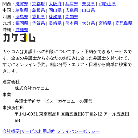
関西
：
滋賀県
|
京都府
|
大阪府
|
兵庫県
|
奈良県
|
和歌山県
中国
：
鳥取県
|
島根県
|
岡山県
|
広島県
|
山口県
四国
：
徳島県
|
香川県
|
愛媛県
|
高知県
九州
：
福岡県
|
佐賀県
|
長崎県
|
熊本県
|
大分県
|
宮崎県
|
鹿児島県
沖縄
：
沖縄県
カケコムは弁護士への相談についてネット予約ができるサービスで
す。全国の弁護士からあなたのお悩みに合った弁護士を見つけて、
すぐにオンライン予約。相談分野・エリア・日程から簡単に検索で
きます。
運営会社
株式会社カケコム
事業
弁護士予約サービス「カケコム」の運営
事務所住所
〒141-0031 東京都品川区西五反田8丁目2-12 アール五反田
5B
会社概要
|
サービス利用規約
|
プライバシーポリシー