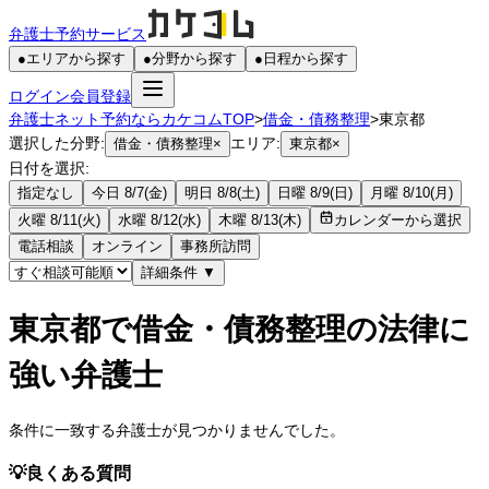
弁護士予約サービス
●
エリアから探す
●
分野から探す
●
日程から探す
ログイン
会員登録
弁護士ネット予約ならカケコムTOP
>
借金・債務整理
>
東京都
選択した分野:
エリア:
借金・債務整理
×
東京都
×
日付を選択:
指定なし
今日 8/7(金)
明日 8/8(土)
日曜 8/9(日)
月曜 8/10(月)
火曜 8/11(火)
水曜 8/12(水)
木曜 8/13(木)
カレンダーから選択
電話相談
オンライン
事務所訪問
詳細条件
▼
東京都で借金・債務整理の法律に
強い弁護士
条件に一致する弁護士が見つかりませんでした。
💡
良くある質問