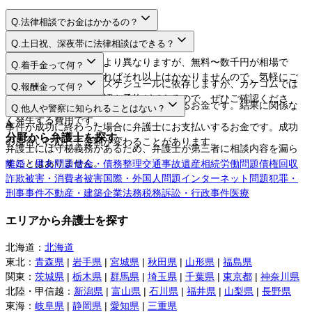
Q.
法律相談でお金はかかるの？
A.
Q.
土日祝、深夜帯に法律相談はできる？
A.
法律相談料は弁護士により異なりますが、無料〜数千円が相場で
Q.
着手金って何？
す。相談するだけであればそれ以上はかかりませんので、気軽にご
A.
日程や時間は弁護士のスケジュールに依存しますが、カケコムでは
Q.
報酬金って何？
利用してください。
ネットから空き枠の確認や予約ができるので、ぜひご確認くださ
A.
弁護士に事件を依頼する際にお支払いするお金です。結果に関係な
Q.
他人や警察に知られることはない？
い。
く発生する費用です。
A.
事件が成功に終わった場合に弁護士にお支払いするお金です。成功
分野から弁護士を探す
の度合いに応じて金額が変わることがあります。
弁護士には守秘義務があるため、弁護士が第三者に相談内容を漏ら
すことはありません。
離婚・男女問題
借金・債務整理
交通事故
遺産相続
労働問題
債権回収
詐欺被害・消費者被害
国際・外国人問題
インターネット問題
犯罪・
刑事事件
不動産・建築
企業法務
税務訴訟・行政事件
医療
エリアから弁護士を探す
北海道
：
北海道
東北
：
青森県
|
岩手県
|
宮城県
|
秋田県
|
山形県
|
福島県
関東
：
茨城県
|
栃木県
|
群馬県
|
埼玉県
|
千葉県
|
東京都
|
神奈川県
北陸・甲信越
：
新潟県
|
富山県
|
石川県
|
福井県
|
山梨県
|
長野県
東海
：
岐阜県
|
静岡県
|
愛知県
|
三重県