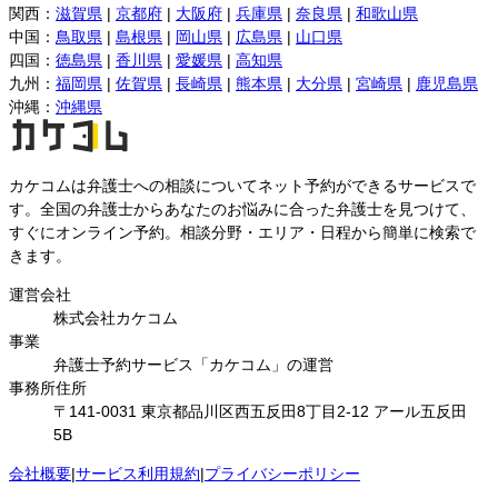
関西
：
滋賀県
|
京都府
|
大阪府
|
兵庫県
|
奈良県
|
和歌山県
中国
：
鳥取県
|
島根県
|
岡山県
|
広島県
|
山口県
四国
：
徳島県
|
香川県
|
愛媛県
|
高知県
九州
：
福岡県
|
佐賀県
|
長崎県
|
熊本県
|
大分県
|
宮崎県
|
鹿児島県
沖縄
：
沖縄県
カケコムは弁護士への相談についてネット予約ができるサービスで
す。全国の弁護士からあなたのお悩みに合った弁護士を見つけて、
すぐにオンライン予約。相談分野・エリア・日程から簡単に検索で
きます。
運営会社
株式会社カケコム
事業
弁護士予約サービス「カケコム」の運営
事務所住所
〒141-0031 東京都品川区西五反田8丁目2-12 アール五反田
5B
会社概要
|
サービス利用規約
|
プライバシーポリシー