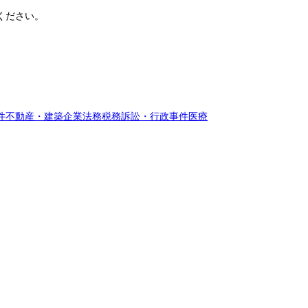
ください。
件
不動産・建築
企業法務
税務訴訟・行政事件
医療