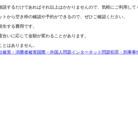
相談するだけであればそれ以上はかかりませんので、気軽にご利用して
ットから空き枠の確認や予約ができるので、ぜひご確認ください。
発生する費用です。
度合いに応じて金額が変わることがあります。
ことはありません。
欺被害・消費者被害
国際・外国人問題
インターネット問題
犯罪・刑事事