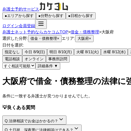
弁護士予約サービス
●
エリアから探す
●
分野から探す
●
日程から探す
ログイン
会員登録
弁護士ネット予約ならカケコムTOP
>
借金・債務整理
>
大阪府
選択した分野:
エリア:
借金・債務整理
×
大阪府
×
日付を選択:
指定なし
今日 8/9(日)
明日 8/10(月)
火曜 8/11(火)
水曜 8/12(水)
電話相談
オンライン
事務所訪問
詳細条件
▼
大阪府で借金・債務整理の法律に
条件に一致する弁護士が見つかりませんでした。
💡
良くある質問
Q.
法律相談でお金はかかるの？
A.
Q.
土日祝、深夜帯に法律相談はできる？