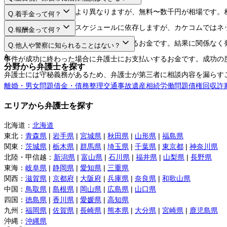
A.
法律相談料は弁護士により異なりますが、無料〜数千円が相場です。
Q.
着手金って何？
A.
日程や時間は弁護士のスケジュールに依存しますが、カケコムではネ
Q.
報酬金って何？
A.
弁護士に事件を依頼する際にお支払いするお金です。結果に関係なく
Q.
他人や警察に知られることはない？
A.
事件が成功に終わった場合に弁護士にお支払いするお金です。成功の
分野から弁護士を探す
弁護士には守秘義務があるため、弁護士が第三者に相談内容を漏らす
離婚・男女問題
借金・債務整理
交通事故
遺産相続
労働問題
債権回収
詐
エリアから弁護士を探す
北海道
：
北海道
東北
：
青森県
|
岩手県
|
宮城県
|
秋田県
|
山形県
|
福島県
関東
：
茨城県
|
栃木県
|
群馬県
|
埼玉県
|
千葉県
|
東京都
|
神奈川県
北陸・甲信越
：
新潟県
|
富山県
|
石川県
|
福井県
|
山梨県
|
長野県
東海
：
岐阜県
|
静岡県
|
愛知県
|
三重県
関西
：
滋賀県
|
京都府
|
大阪府
|
兵庫県
|
奈良県
|
和歌山県
中国
：
鳥取県
|
島根県
|
岡山県
|
広島県
|
山口県
四国
：
徳島県
|
香川県
|
愛媛県
|
高知県
九州
：
福岡県
|
佐賀県
|
長崎県
|
熊本県
|
大分県
|
宮崎県
|
鹿児島県
沖縄
：
沖縄県