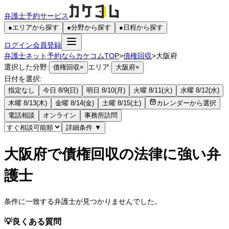
弁護士予約サービス
●
エリアから探す
●
分野から探す
●
日程から探す
ログイン
会員登録
弁護士ネット予約ならカケコムTOP
>
債権回収
>
大阪府
選択した分野:
エリア:
債権回収
×
大阪府
×
日付を選択:
指定なし
今日 8/9(日)
明日 8/10(月)
火曜 8/11(火)
水曜 8/12(水)
木曜 8/13(木)
金曜 8/14(金)
土曜 8/15(土)
カレンダーから選択
電話相談
オンライン
事務所訪問
詳細条件
▼
大阪府で債権回収の法律に強い弁
護士
条件に一致する弁護士が見つかりませんでした。
💡
良くある質問