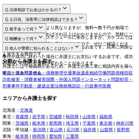
Q.
法律相談でお金はかかるの？
A.
Q.
土日祝、深夜帯に法律相談はできる？
A.
法律相談料は弁護士により異なりますが、無料〜数千円が相場で
Q.
着手金って何？
す。相談するだけであればそれ以上はかかりませんので、気軽にご
A.
日程や時間は弁護士のスケジュールに依存しますが、カケコムでは
Q.
報酬金って何？
利用してください。
ネットから空き枠の確認や予約ができるので、ぜひご確認くださ
A.
弁護士に事件を依頼する際にお支払いするお金です。結果に関係な
Q.
他人や警察に知られることはない？
い。
く発生する費用です。
A.
事件が成功に終わった場合に弁護士にお支払いするお金です。成功
分野から弁護士を探す
の度合いに応じて金額が変わることがあります。
弁護士には守秘義務があるため、弁護士が第三者に相談内容を漏ら
すことはありません。
離婚・男女問題
借金・債務整理
交通事故
遺産相続
労働問題
債権回収
詐欺被害・消費者被害
国際・外国人問題
インターネット問題
犯罪・
刑事事件
不動産・建築
企業法務
税務訴訟・行政事件
医療
エリアから弁護士を探す
北海道
：
北海道
東北
：
青森県
|
岩手県
|
宮城県
|
秋田県
|
山形県
|
福島県
関東
：
茨城県
|
栃木県
|
群馬県
|
埼玉県
|
千葉県
|
東京都
|
神奈川県
北陸・甲信越
：
新潟県
|
富山県
|
石川県
|
福井県
|
山梨県
|
長野県
東海
：
岐阜県
|
静岡県
|
愛知県
|
三重県