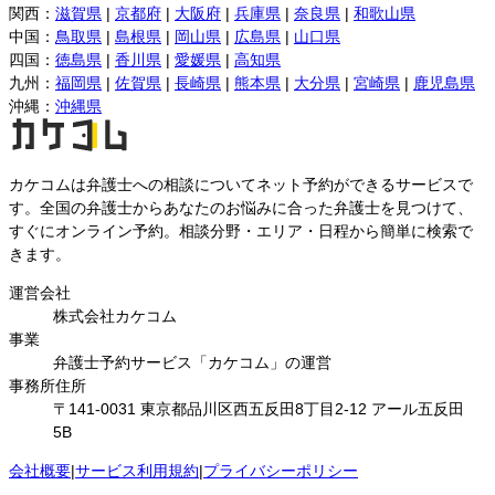
関西
：
滋賀県
|
京都府
|
大阪府
|
兵庫県
|
奈良県
|
和歌山県
中国
：
鳥取県
|
島根県
|
岡山県
|
広島県
|
山口県
四国
：
徳島県
|
香川県
|
愛媛県
|
高知県
九州
：
福岡県
|
佐賀県
|
長崎県
|
熊本県
|
大分県
|
宮崎県
|
鹿児島県
沖縄
：
沖縄県
カケコムは弁護士への相談についてネット予約ができるサービスで
す。全国の弁護士からあなたのお悩みに合った弁護士を見つけて、
すぐにオンライン予約。相談分野・エリア・日程から簡単に検索で
きます。
運営会社
株式会社カケコム
事業
弁護士予約サービス「カケコム」の運営
事務所住所
〒141-0031 東京都品川区西五反田8丁目2-12 アール五反田
5B
会社概要
|
サービス利用規約
|
プライバシーポリシー