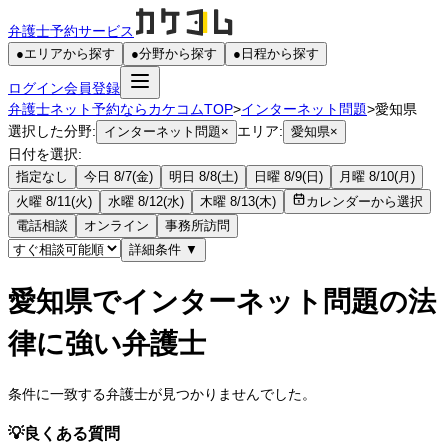
弁護士予約サービス
●
エリアから探す
●
分野から探す
●
日程から探す
ログイン
会員登録
弁護士ネット予約ならカケコムTOP
>
インターネット問題
>
愛知県
選択した分野:
エリア:
インターネット問題
×
愛知県
×
日付を選択:
指定なし
今日 8/7(金)
明日 8/8(土)
日曜 8/9(日)
月曜 8/10(月)
火曜 8/11(火)
水曜 8/12(水)
木曜 8/13(木)
カレンダーから選択
電話相談
オンライン
事務所訪問
詳細条件
▼
愛知県でインターネット問題の法
律に強い弁護士
条件に一致する弁護士が見つかりませんでした。
💡
良くある質問