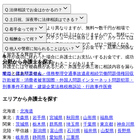
Q.
法律相談でお金はかかるの？
A.
Q.
土日祝、深夜帯に法律相談はできる？
A.
法律相談料は弁護士により異なりますが、無料〜数千円が相場で
Q.
着手金って何？
す。相談するだけであればそれ以上はかかりませんので、気軽にご
A.
日程や時間は弁護士のスケジュールに依存しますが、カケコムでは
Q.
報酬金って何？
利用してください。
ネットから空き枠の確認や予約ができるので、ぜひご確認くださ
A.
弁護士に事件を依頼する際にお支払いするお金です。結果に関係な
Q.
他人や警察に知られることはない？
い。
く発生する費用です。
A.
事件が成功に終わった場合に弁護士にお支払いするお金です。成功
分野から弁護士を探す
の度合いに応じて金額が変わることがあります。
弁護士には守秘義務があるため、弁護士が第三者に相談内容を漏ら
すことはありません。
離婚・男女問題
借金・債務整理
交通事故
遺産相続
労働問題
債権回収
詐欺被害・消費者被害
国際・外国人問題
インターネット問題
犯罪・
刑事事件
不動産・建築
企業法務
税務訴訟・行政事件
医療
エリアから弁護士を探す
北海道
：
北海道
東北
：
青森県
|
岩手県
|
宮城県
|
秋田県
|
山形県
|
福島県
関東
：
茨城県
|
栃木県
|
群馬県
|
埼玉県
|
千葉県
|
東京都
|
神奈川県
北陸・甲信越
：
新潟県
|
富山県
|
石川県
|
福井県
|
山梨県
|
長野県
東海
：
岐阜県
|
静岡県
|
愛知県
|
三重県