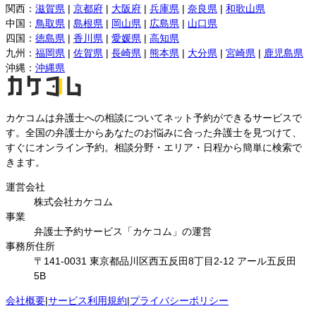
関西
：
滋賀県
|
京都府
|
大阪府
|
兵庫県
|
奈良県
|
和歌山県
中国
：
鳥取県
|
島根県
|
岡山県
|
広島県
|
山口県
四国
：
徳島県
|
香川県
|
愛媛県
|
高知県
九州
：
福岡県
|
佐賀県
|
長崎県
|
熊本県
|
大分県
|
宮崎県
|
鹿児島県
沖縄
：
沖縄県
カケコムは弁護士への相談についてネット予約ができるサービスで
す。全国の弁護士からあなたのお悩みに合った弁護士を見つけて、
すぐにオンライン予約。相談分野・エリア・日程から簡単に検索で
きます。
運営会社
株式会社カケコム
事業
弁護士予約サービス「カケコム」の運営
事務所住所
〒141-0031 東京都品川区西五反田8丁目2-12 アール五反田
5B
会社概要
|
サービス利用規約
|
プライバシーポリシー