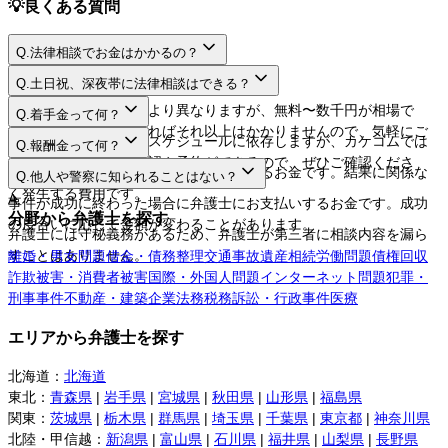
💡
良くある質問
Q.
法律相談でお金はかかるの？
A.
Q.
土日祝、深夜帯に法律相談はできる？
A.
法律相談料は弁護士により異なりますが、無料〜数千円が相場で
Q.
着手金って何？
す。相談するだけであればそれ以上はかかりませんので、気軽にご
A.
日程や時間は弁護士のスケジュールに依存しますが、カケコムでは
Q.
報酬金って何？
利用してください。
ネットから空き枠の確認や予約ができるので、ぜひご確認くださ
A.
弁護士に事件を依頼する際にお支払いするお金です。結果に関係な
Q.
他人や警察に知られることはない？
い。
く発生する費用です。
A.
事件が成功に終わった場合に弁護士にお支払いするお金です。成功
分野から弁護士を探す
の度合いに応じて金額が変わることがあります。
弁護士には守秘義務があるため、弁護士が第三者に相談内容を漏ら
すことはありません。
離婚・男女問題
借金・債務整理
交通事故
遺産相続
労働問題
債権回収
詐欺被害・消費者被害
国際・外国人問題
インターネット問題
犯罪・
刑事事件
不動産・建築
企業法務
税務訴訟・行政事件
医療
エリアから弁護士を探す
北海道
：
北海道
東北
：
青森県
|
岩手県
|
宮城県
|
秋田県
|
山形県
|
福島県
関東
：
茨城県
|
栃木県
|
群馬県
|
埼玉県
|
千葉県
|
東京都
|
神奈川県
北陸・甲信越
：
新潟県
|
富山県
|
石川県
|
福井県
|
山梨県
|
長野県