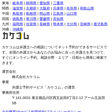
東海
：
岐阜県
|
静岡県
|
愛知県
|
三重県
関西
：
滋賀県
|
京都府
|
大阪府
|
兵庫県
|
奈良県
|
和歌山県
中国
：
鳥取県
|
島根県
|
岡山県
|
広島県
|
山口県
四国
：
徳島県
|
香川県
|
愛媛県
|
高知県
九州
：
福岡県
|
佐賀県
|
長崎県
|
熊本県
|
大分県
|
宮崎県
|
鹿児島県
沖縄
：
沖縄県
カケコムは弁護士への相談についてネット予約ができるサービスで
す。全国の弁護士からあなたのお悩みに合った弁護士を見つけて、
すぐにオンライン予約。相談分野・エリア・日程から簡単に検索で
きます。
運営会社
株式会社カケコム
事業
弁護士予約サービス「カケコム」の運営
事務所住所
〒141-0031 東京都品川区西五反田8丁目2-12 アール五反田
5B
会社概要
|
サービス利用規約
|
プライバシーポリシー