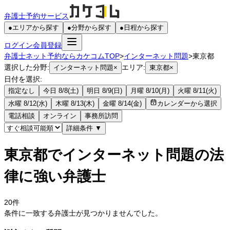
弁護士予約サービス
●
エリアから探す
●
分野から探す
●
日程から探す
ログイン
会員登録
弁護士ネット予約ならカケコムTOP
>
インターネット問題
>
東京都
選択した分野:
エリア:
インターネット問題
×
東京都
×
日付を選択:
指定なし
今日 8/8(土)
明日 8/9(日)
月曜 8/10(月)
火曜 8/11(火)
水曜 8/12(水)
木曜 8/13(木)
金曜 8/14(金)
カレンダーから選択
電話相談
オンライン
事務所訪問
詳細条件
▼
東京都でインターネット問題の法
律に強い弁護士
20
件
条件に一致する弁護士が見つかりませんでした。