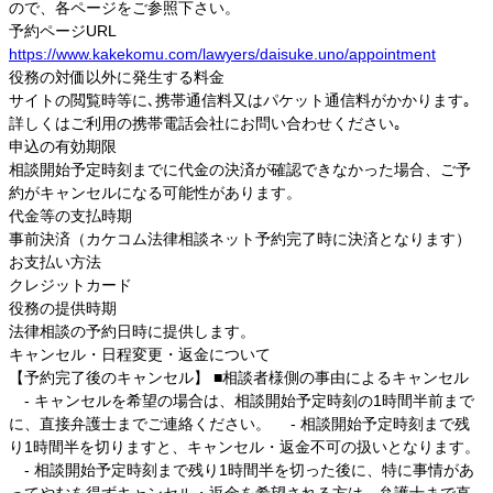
ので、各ページをご参照下さい。
予約ページURL
https://www.kakekomu.com/lawyers/daisuke.uno/appointment
役務の対価以外に発生する料金
サイトの閲覧時等に､携帯通信料又はパケット通信料がかかります｡
詳しくはご利用の携帯電話会社にお問い合わせください｡
申込の有効期限
相談開始予定時刻までに代金の決済が確認できなかった場合、ご予
約がキャンセルになる可能性があります。
代金等の支払時期
事前決済（カケコム法律相談ネット予約完了時に決済となります）
お支払い方法
クレジットカード
役務の提供時期
法律相談の予約日時に提供します。
キャンセル・日程変更・返金について
【予約完了後のキャンセル】 ■相談者様側の事由によるキャンセル
- キャンセルを希望の場合は、相談開始予定時刻の1時間半前まで
に、直接弁護士までご連絡ください。 - 相談開始予定時刻まで残
り1時間半を切りますと、キャンセル・返金不可の扱いとなります。
- 相談開始予定時刻まで残り1時間半を切った後に、特に事情があ
ってやむを得ずキャンセル・返金を希望される方は、弁護士まで直