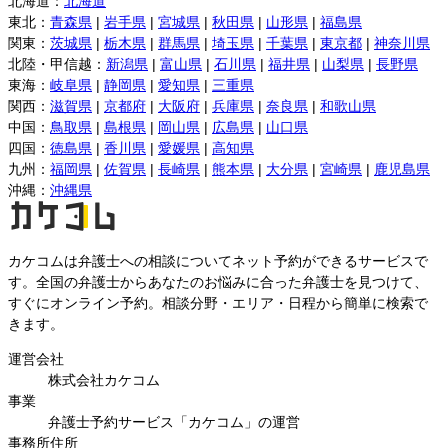
北海道
：
北海道
東北
：
青森県
|
岩手県
|
宮城県
|
秋田県
|
山形県
|
福島県
関東
：
茨城県
|
栃木県
|
群馬県
|
埼玉県
|
千葉県
|
東京都
|
神奈川県
北陸・甲信越
：
新潟県
|
富山県
|
石川県
|
福井県
|
山梨県
|
長野県
東海
：
岐阜県
|
静岡県
|
愛知県
|
三重県
関西
：
滋賀県
|
京都府
|
大阪府
|
兵庫県
|
奈良県
|
和歌山県
中国
：
鳥取県
|
島根県
|
岡山県
|
広島県
|
山口県
四国
：
徳島県
|
香川県
|
愛媛県
|
高知県
九州
：
福岡県
|
佐賀県
|
長崎県
|
熊本県
|
大分県
|
宮崎県
|
鹿児島県
沖縄
：
沖縄県
カケコムは弁護士への相談についてネット予約ができるサービスで
す。全国の弁護士からあなたのお悩みに合った弁護士を見つけて、
すぐにオンライン予約。相談分野・エリア・日程から簡単に検索で
きます。
運営会社
株式会社カケコム
事業
弁護士予約サービス「カケコム」の運営
事務所住所