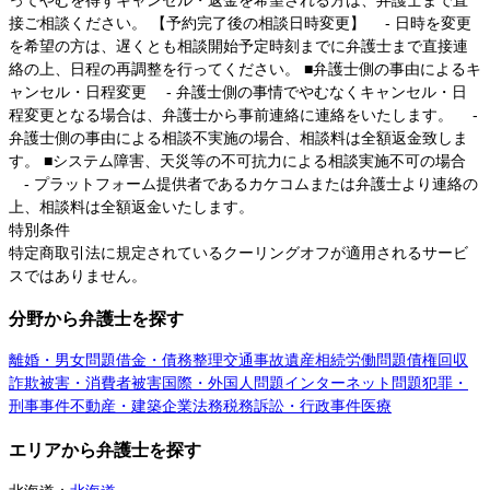
接ご相談ください。 【予約完了後の相談日時変更】 - 日時を変更
を希望の方は、遅くとも相談開始予定時刻までに弁護士まで直接連
絡の上、日程の再調整を行ってください。 ■弁護士側の事由によるキ
ャンセル・日程変更 - 弁護士側の事情でやむなくキャンセル・日
程変更となる場合は、弁護士から事前連絡に連絡をいたします。 -
弁護士側の事由による相談不実施の場合、相談料は全額返金致しま
す。 ■システム障害、天災等の不可抗力による相談実施不可の場合
- プラットフォーム提供者であるカケコムまたは弁護士より連絡の
上、相談料は全額返金いたします。
特別条件
特定商取引法に規定されているクーリングオフが適用されるサービ
スではありません。
分野から弁護士を探す
離婚・男女問題
借金・債務整理
交通事故
遺産相続
労働問題
債権回収
詐欺被害・消費者被害
国際・外国人問題
インターネット問題
犯罪・
刑事事件
不動産・建築
企業法務
税務訴訟・行政事件
医療
エリアから弁護士を探す