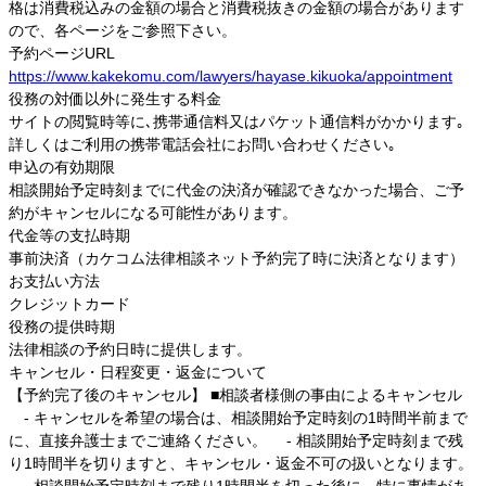
格は消費税込みの金額の場合と消費税抜きの金額の場合があります
ので、各ページをご参照下さい。
予約ページURL
https://www.kakekomu.com/lawyers/hayase.kikuoka/appointment
役務の対価以外に発生する料金
サイトの閲覧時等に､携帯通信料又はパケット通信料がかかります｡
詳しくはご利用の携帯電話会社にお問い合わせください｡
申込の有効期限
相談開始予定時刻までに代金の決済が確認できなかった場合、ご予
約がキャンセルになる可能性があります。
代金等の支払時期
事前決済（カケコム法律相談ネット予約完了時に決済となります）
お支払い方法
クレジットカード
役務の提供時期
法律相談の予約日時に提供します。
キャンセル・日程変更・返金について
【予約完了後のキャンセル】 ■相談者様側の事由によるキャンセル
- キャンセルを希望の場合は、相談開始予定時刻の1時間半前まで
に、直接弁護士までご連絡ください。 - 相談開始予定時刻まで残
り1時間半を切りますと、キャンセル・返金不可の扱いとなります。
- 相談開始予定時刻まで残り1時間半を切った後に、特に事情があ