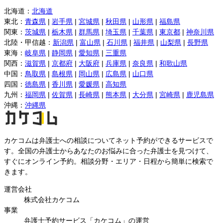
北海道
：
北海道
東北
：
青森県
|
岩手県
|
宮城県
|
秋田県
|
山形県
|
福島県
関東
：
茨城県
|
栃木県
|
群馬県
|
埼玉県
|
千葉県
|
東京都
|
神奈川県
北陸・甲信越
：
新潟県
|
富山県
|
石川県
|
福井県
|
山梨県
|
長野県
東海
：
岐阜県
|
静岡県
|
愛知県
|
三重県
関西
：
滋賀県
|
京都府
|
大阪府
|
兵庫県
|
奈良県
|
和歌山県
中国
：
鳥取県
|
島根県
|
岡山県
|
広島県
|
山口県
四国
：
徳島県
|
香川県
|
愛媛県
|
高知県
九州
：
福岡県
|
佐賀県
|
長崎県
|
熊本県
|
大分県
|
宮崎県
|
鹿児島県
沖縄
：
沖縄県
カケコムは弁護士への相談についてネット予約ができるサービスで
す。全国の弁護士からあなたのお悩みに合った弁護士を見つけて、
すぐにオンライン予約。相談分野・エリア・日程から簡単に検索で
きます。
運営会社
株式会社カケコム
事業
弁護士予約サービス「カケコム」の運営