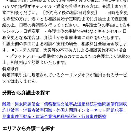
ってやむを得ずキャンセル・返金を希望される方は、弁護士まで直
接ご相談ください。 【予約完了後の相談日時変更】 - 日時を変更
を希望の方は、遅くとも相談開始予定時刻までに弁護士まで直接連
絡の上、日程の再調整を行ってください。 ■弁護士側の事由によるキ
ャンセル・日程変更 - 弁護士側の事情でやむなくキャンセル・日
程変更となる場合は、弁護士から事前連絡に連絡をいたします。 -
弁護士側の事由による相談不実施の場合、相談料は全額返金致しま
す。 ■システム障害、天災等の不可抗力による相談実施不可の場合
- プラットフォーム提供者であるカケコムまたは弁護士より連絡の
上、相談料は全額返金いたします。
特別条件
特定商取引法に規定されているクーリングオフが適用されるサービ
スではありません。
分野から弁護士を探す
離婚・男女問題
借金・債務整理
交通事故
遺産相続
労働問題
債権回収
詐欺被害・消費者被害
国際・外国人問題
インターネット問題
犯罪・
刑事事件
不動産・建築
企業法務
税務訴訟・行政事件
医療
エリアから弁護士を探す