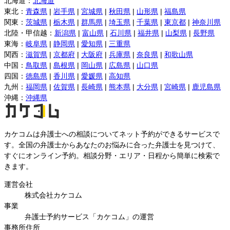
北海道
：
北海道
東北
：
青森県
|
岩手県
|
宮城県
|
秋田県
|
山形県
|
福島県
関東
：
茨城県
|
栃木県
|
群馬県
|
埼玉県
|
千葉県
|
東京都
|
神奈川県
北陸・甲信越
：
新潟県
|
富山県
|
石川県
|
福井県
|
山梨県
|
長野県
東海
：
岐阜県
|
静岡県
|
愛知県
|
三重県
関西
：
滋賀県
|
京都府
|
大阪府
|
兵庫県
|
奈良県
|
和歌山県
中国
：
鳥取県
|
島根県
|
岡山県
|
広島県
|
山口県
四国
：
徳島県
|
香川県
|
愛媛県
|
高知県
九州
：
福岡県
|
佐賀県
|
長崎県
|
熊本県
|
大分県
|
宮崎県
|
鹿児島県
沖縄
：
沖縄県
カケコムは弁護士への相談についてネット予約ができるサービスで
す。全国の弁護士からあなたのお悩みに合った弁護士を見つけて、
すぐにオンライン予約。相談分野・エリア・日程から簡単に検索で
きます。
運営会社
株式会社カケコム
事業
弁護士予約サービス「カケコム」の運営
事務所住所