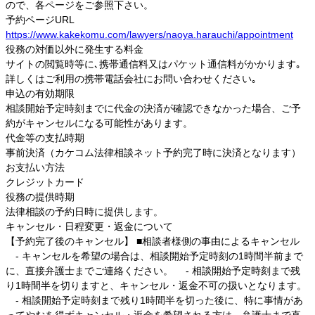
ので、各ページをご参照下さい。
予約ページURL
https://www.kakekomu.com/lawyers/naoya.harauchi/appointment
役務の対価以外に発生する料金
サイトの閲覧時等に､携帯通信料又はパケット通信料がかかります｡
詳しくはご利用の携帯電話会社にお問い合わせください｡
申込の有効期限
相談開始予定時刻までに代金の決済が確認できなかった場合、ご予
約がキャンセルになる可能性があります。
代金等の支払時期
事前決済（カケコム法律相談ネット予約完了時に決済となります）
お支払い方法
クレジットカード
役務の提供時期
法律相談の予約日時に提供します。
キャンセル・日程変更・返金について
【予約完了後のキャンセル】 ■相談者様側の事由によるキャンセル
- キャンセルを希望の場合は、相談開始予定時刻の1時間半前まで
に、直接弁護士までご連絡ください。 - 相談開始予定時刻まで残
り1時間半を切りますと、キャンセル・返金不可の扱いとなります。
- 相談開始予定時刻まで残り1時間半を切った後に、特に事情があ
ってやむを得ずキャンセル・返金を希望される方は、弁護士まで直