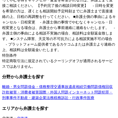
接ご相談ください。 【予約完了後の相談日時変更】 - 日時を変更
を希望の方は、遅くとも相談開始予定時刻までに弁護士まで直接連
絡の上、日程の再調整を行ってください。 ■弁護士側の事由によるキ
ャンセル・日程変更 - 弁護士側の事情でやむなくキャンセル・日
程変更となる場合は、弁護士から事前連絡に連絡をいたします。 -
弁護士側の事由による相談不実施の場合、相談料は全額返金致しま
す。 ■システム障害、天災等の不可抗力による相談実施不可の場合
- プラットフォーム提供者であるカケコムまたは弁護士より連絡の
上、相談料は全額返金いたします。
特別条件
特定商取引法に規定されているクーリングオフが適用されるサービ
スではありません。
分野から弁護士を探す
離婚・男女問題
借金・債務整理
交通事故
遺産相続
労働問題
債権回収
詐欺被害・消費者被害
国際・外国人問題
インターネット問題
犯罪・
刑事事件
不動産・建築
企業法務
税務訴訟・行政事件
医療
エリアから弁護士を探す