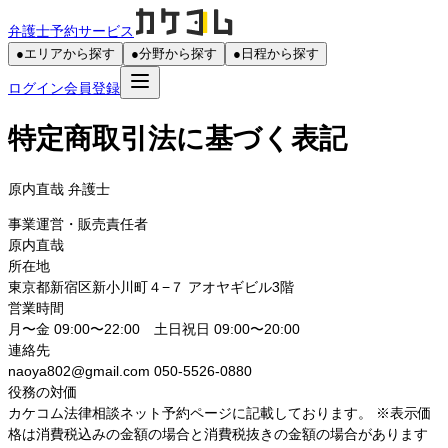
弁護士予約サービス
●
エリアから探す
●
分野から探す
●
日程から探す
ログイン
会員登録
特定商取引法に基づく表記
原内直哉
弁護士
事業運営・販売責任者
原内直哉
所在地
東京都新宿区新小川町４−７ アオヤギビル3階
営業時間
月〜金 09:00〜22:00 土日祝日 09:00〜20:00
連絡先
naoya802@gmail.com 050‐5526‐0880
役務の対価
カケコム法律相談ネット予約ページに記載しております。 ※表示価
格は消費税込みの金額の場合と消費税抜きの金額の場合があります