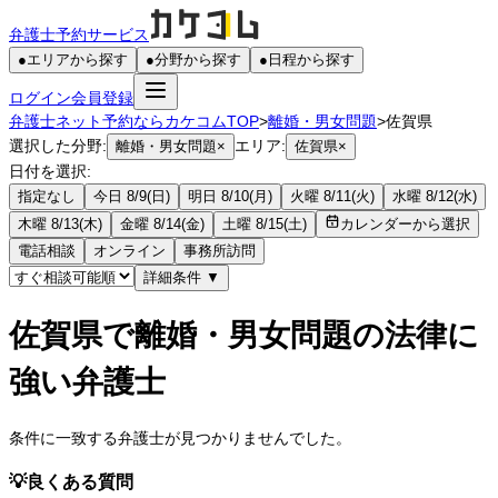
弁護士予約サービス
●
エリアから探す
●
分野から探す
●
日程から探す
ログイン
会員登録
弁護士ネット予約ならカケコムTOP
>
離婚・男女問題
>
佐賀県
選択した分野:
エリア:
離婚・男女問題
×
佐賀県
×
日付を選択:
指定なし
今日 8/9(日)
明日 8/10(月)
火曜 8/11(火)
水曜 8/12(水)
木曜 8/13(木)
金曜 8/14(金)
土曜 8/15(土)
カレンダーから選択
電話相談
オンライン
事務所訪問
詳細条件
▼
佐賀県で離婚・男女問題の法律に
強い弁護士
条件に一致する弁護士が見つかりませんでした。
💡
良くある質問