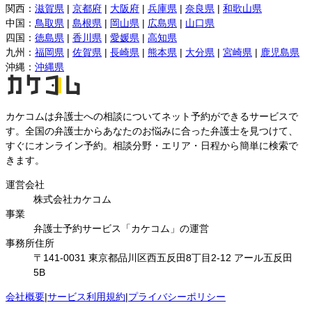
関西
：
滋賀県
|
京都府
|
大阪府
|
兵庫県
|
奈良県
|
和歌山県
中国
：
鳥取県
|
島根県
|
岡山県
|
広島県
|
山口県
四国
：
徳島県
|
香川県
|
愛媛県
|
高知県
九州
：
福岡県
|
佐賀県
|
長崎県
|
熊本県
|
大分県
|
宮崎県
|
鹿児島県
沖縄
：
沖縄県
カケコムは弁護士への相談についてネット予約ができるサービスで
す。全国の弁護士からあなたのお悩みに合った弁護士を見つけて、
すぐにオンライン予約。相談分野・エリア・日程から簡単に検索で
きます。
運営会社
株式会社カケコム
事業
弁護士予約サービス「カケコム」の運営
事務所住所
〒141-0031 東京都品川区西五反田8丁目2-12 アール五反田
5B
会社概要
|
サービス利用規約
|
プライバシーポリシー