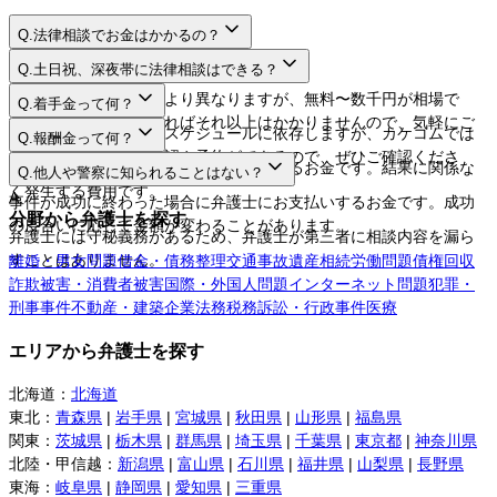
Q.
法律相談でお金はかかるの？
A.
Q.
土日祝、深夜帯に法律相談はできる？
A.
法律相談料は弁護士により異なりますが、無料〜数千円が相場で
Q.
着手金って何？
す。相談するだけであればそれ以上はかかりませんので、気軽にご
A.
日程や時間は弁護士のスケジュールに依存しますが、カケコムでは
Q.
報酬金って何？
利用してください。
ネットから空き枠の確認や予約ができるので、ぜひご確認くださ
A.
弁護士に事件を依頼する際にお支払いするお金です。結果に関係な
Q.
他人や警察に知られることはない？
い。
く発生する費用です。
A.
事件が成功に終わった場合に弁護士にお支払いするお金です。成功
分野から弁護士を探す
の度合いに応じて金額が変わることがあります。
弁護士には守秘義務があるため、弁護士が第三者に相談内容を漏ら
すことはありません。
離婚・男女問題
借金・債務整理
交通事故
遺産相続
労働問題
債権回収
詐欺被害・消費者被害
国際・外国人問題
インターネット問題
犯罪・
刑事事件
不動産・建築
企業法務
税務訴訟・行政事件
医療
エリアから弁護士を探す
北海道
：
北海道
東北
：
青森県
|
岩手県
|
宮城県
|
秋田県
|
山形県
|
福島県
関東
：
茨城県
|
栃木県
|
群馬県
|
埼玉県
|
千葉県
|
東京都
|
神奈川県
北陸・甲信越
：
新潟県
|
富山県
|
石川県
|
福井県
|
山梨県
|
長野県
東海
：
岐阜県
|
静岡県
|
愛知県
|
三重県