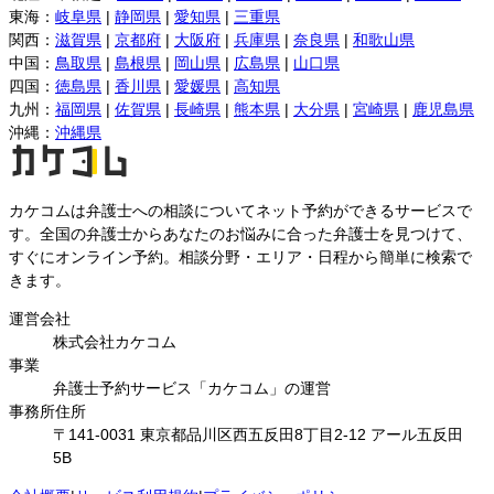
東海
：
岐阜県
|
静岡県
|
愛知県
|
三重県
関西
：
滋賀県
|
京都府
|
大阪府
|
兵庫県
|
奈良県
|
和歌山県
中国
：
鳥取県
|
島根県
|
岡山県
|
広島県
|
山口県
四国
：
徳島県
|
香川県
|
愛媛県
|
高知県
九州
：
福岡県
|
佐賀県
|
長崎県
|
熊本県
|
大分県
|
宮崎県
|
鹿児島県
沖縄
：
沖縄県
カケコムは弁護士への相談についてネット予約ができるサービスで
す。全国の弁護士からあなたのお悩みに合った弁護士を見つけて、
すぐにオンライン予約。相談分野・エリア・日程から簡単に検索で
きます。
運営会社
株式会社カケコム
事業
弁護士予約サービス「カケコム」の運営
事務所住所
〒141-0031 東京都品川区西五反田8丁目2-12 アール五反田
5B