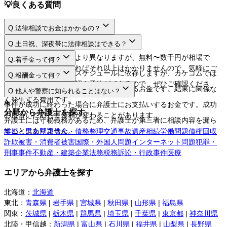
💡
良くある質問
Q.
法律相談でお金はかかるの？
A.
Q.
土日祝、深夜帯に法律相談はできる？
A.
法律相談料は弁護士により異なりますが、無料〜数千円が相場で
Q.
着手金って何？
す。相談するだけであればそれ以上はかかりませんので、気軽にご
A.
日程や時間は弁護士のスケジュールに依存しますが、カケコムでは
Q.
報酬金って何？
利用してください。
ネットから空き枠の確認や予約ができるので、ぜひご確認くださ
A.
弁護士に事件を依頼する際にお支払いするお金です。結果に関係な
Q.
他人や警察に知られることはない？
い。
く発生する費用です。
A.
事件が成功に終わった場合に弁護士にお支払いするお金です。成功
分野から弁護士を探す
の度合いに応じて金額が変わることがあります。
弁護士には守秘義務があるため、弁護士が第三者に相談内容を漏ら
すことはありません。
離婚・男女問題
借金・債務整理
交通事故
遺産相続
労働問題
債権回収
詐欺被害・消費者被害
国際・外国人問題
インターネット問題
犯罪・
刑事事件
不動産・建築
企業法務
税務訴訟・行政事件
医療
エリアから弁護士を探す
北海道
：
北海道
東北
：
青森県
|
岩手県
|
宮城県
|
秋田県
|
山形県
|
福島県
関東
：
茨城県
|
栃木県
|
群馬県
|
埼玉県
|
千葉県
|
東京都
|
神奈川県
北陸・甲信越
：
新潟県
|
富山県
|
石川県
|
福井県
|
山梨県
|
長野県