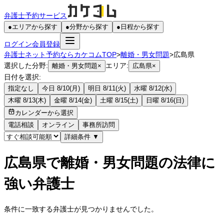
弁護士予約サービス
●
エリアから探す
●
分野から探す
●
日程から探す
ログイン
会員登録
弁護士ネット予約ならカケコムTOP
>
離婚・男女問題
>
広島県
選択した分野:
エリア:
離婚・男女問題
×
広島県
×
日付を選択:
指定なし
今日 8/10(月)
明日 8/11(火)
水曜 8/12(水)
木曜 8/13(木)
金曜 8/14(金)
土曜 8/15(土)
日曜 8/16(日)
カレンダーから選択
電話相談
オンライン
事務所訪問
詳細条件
▼
広島県で離婚・男女問題の法律に
強い弁護士
条件に一致する弁護士が見つかりませんでした。