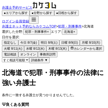
弁護士予約サービス
●
エリアから探す
●
分野から探す
●
日程から探す
ログイン
会員登録
弁護士ネット予約ならカケコムTOP
>
犯罪・刑事事件
>
北海道
選択した分野:
エリア:
犯罪・刑事事件
×
北海道
×
日付を選択:
指定なし
今日 8/7(金)
明日 8/8(土)
日曜 8/9(日)
月曜 8/10(月)
火曜 8/11(火)
水曜 8/12(水)
木曜 8/13(木)
カレンダーから選択
電話相談
オンライン
事務所訪問
詳細条件
▼
北海道で犯罪・刑事事件の法律に
強い弁護士
条件に一致する弁護士が見つかりませんでした。
💡
良くある質問