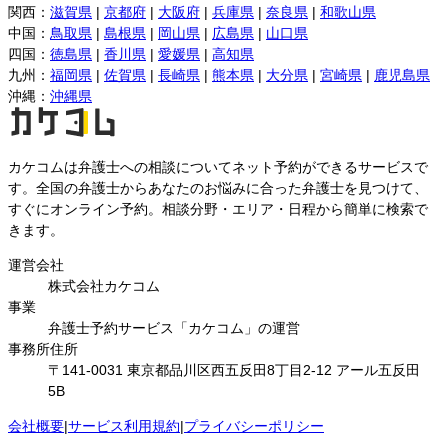
関西
：
滋賀県
|
京都府
|
大阪府
|
兵庫県
|
奈良県
|
和歌山県
中国
：
鳥取県
|
島根県
|
岡山県
|
広島県
|
山口県
四国
：
徳島県
|
香川県
|
愛媛県
|
高知県
九州
：
福岡県
|
佐賀県
|
長崎県
|
熊本県
|
大分県
|
宮崎県
|
鹿児島県
沖縄
：
沖縄県
カケコムは弁護士への相談についてネット予約ができるサービスで
す。全国の弁護士からあなたのお悩みに合った弁護士を見つけて、
すぐにオンライン予約。相談分野・エリア・日程から簡単に検索で
きます。
運営会社
株式会社カケコム
事業
弁護士予約サービス「カケコム」の運営
事務所住所
〒141-0031 東京都品川区西五反田8丁目2-12 アール五反田
5B
会社概要
|
サービス利用規約
|
プライバシーポリシー