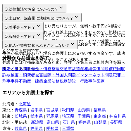
Q.
法律相談でお金はかかるの？
A.
Q.
土日祝、深夜帯に法律相談はできる？
A.
法律相談料は弁護士により異なりますが、無料〜数千円が相場で
Q.
着手金って何？
す。相談するだけであればそれ以上はかかりませんので、気軽にご
A.
日程や時間は弁護士のスケジュールに依存しますが、カケコムでは
Q.
報酬金って何？
利用してください。
ネットから空き枠の確認や予約ができるので、ぜひご確認くださ
A.
弁護士に事件を依頼する際にお支払いするお金です。結果に関係な
Q.
他人や警察に知られることはない？
い。
く発生する費用です。
A.
事件が成功に終わった場合に弁護士にお支払いするお金です。成功
分野から弁護士を探す
の度合いに応じて金額が変わることがあります。
弁護士には守秘義務があるため、弁護士が第三者に相談内容を漏ら
すことはありません。
離婚・男女問題
借金・債務整理
交通事故
遺産相続
労働問題
債権回収
詐欺被害・消費者被害
国際・外国人問題
インターネット問題
犯罪・
刑事事件
不動産・建築
企業法務
税務訴訟・行政事件
医療
エリアから弁護士を探す
北海道
：
北海道
東北
：
青森県
|
岩手県
|
宮城県
|
秋田県
|
山形県
|
福島県
関東
：
茨城県
|
栃木県
|
群馬県
|
埼玉県
|
千葉県
|
東京都
|
神奈川県
北陸・甲信越
：
新潟県
|
富山県
|
石川県
|
福井県
|
山梨県
|
長野県
東海
：
岐阜県
|
静岡県
|
愛知県
|
三重県