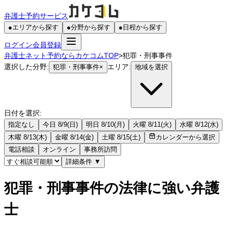
弁護士予約サービス
●
エリアから探す
●
分野から探す
●
日程から探す
ログイン
会員登録
弁護士ネット予約ならカケコムTOP
>
犯罪・刑事事件
選択した分野:
エリア:
犯罪・刑事事件
×
地域を選択
日付を選択:
指定なし
今日 8/9(日)
明日 8/10(月)
火曜 8/11(火)
水曜 8/12(水)
木曜 8/13(木)
金曜 8/14(金)
土曜 8/15(土)
カレンダーから選択
電話相談
オンライン
事務所訪問
詳細条件
▼
犯罪・刑事事件の法律に強い弁護
士