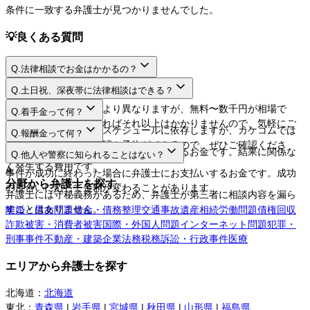
条件に一致する弁護士が見つかりませんでした。
💡
良くある質問
Q.
法律相談でお金はかかるの？
A.
Q.
土日祝、深夜帯に法律相談はできる？
A.
法律相談料は弁護士により異なりますが、無料〜数千円が相場で
Q.
着手金って何？
す。相談するだけであればそれ以上はかかりませんので、気軽にご
A.
日程や時間は弁護士のスケジュールに依存しますが、カケコムでは
Q.
報酬金って何？
利用してください。
ネットから空き枠の確認や予約ができるので、ぜひご確認くださ
A.
弁護士に事件を依頼する際にお支払いするお金です。結果に関係な
Q.
他人や警察に知られることはない？
い。
く発生する費用です。
A.
事件が成功に終わった場合に弁護士にお支払いするお金です。成功
分野から弁護士を探す
の度合いに応じて金額が変わることがあります。
弁護士には守秘義務があるため、弁護士が第三者に相談内容を漏ら
すことはありません。
離婚・男女問題
借金・債務整理
交通事故
遺産相続
労働問題
債権回収
詐欺被害・消費者被害
国際・外国人問題
インターネット問題
犯罪・
刑事事件
不動産・建築
企業法務
税務訴訟・行政事件
医療
エリアから弁護士を探す
北海道
：
北海道
東北
：
青森県
|
岩手県
|
宮城県
|
秋田県
|
山形県
|
福島県