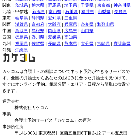
関東
：
茨城県
|
栃木県
|
群馬県
|
埼玉県
|
千葉県
|
東京都
|
神奈川県
北陸・甲信越
：
新潟県
|
富山県
|
石川県
|
福井県
|
山梨県
|
長野県
東海
：
岐阜県
|
静岡県
|
愛知県
|
三重県
関西
：
滋賀県
|
京都府
|
大阪府
|
兵庫県
|
奈良県
|
和歌山県
中国
：
鳥取県
|
島根県
|
岡山県
|
広島県
|
山口県
四国
：
徳島県
|
香川県
|
愛媛県
|
高知県
九州
：
福岡県
|
佐賀県
|
長崎県
|
熊本県
|
大分県
|
宮崎県
|
鹿児島県
沖縄
：
沖縄県
カケコムは弁護士への相談についてネット予約ができるサービスで
す。全国の弁護士からあなたのお悩みに合った弁護士を見つけて、
すぐにオンライン予約。相談分野・エリア・日程から簡単に検索で
きます。
運営会社
株式会社カケコム
事業
弁護士予約サービス「カケコム」の運営
事務所住所
〒141-0031 東京都品川区西五反田8丁目2-12 アール五反田