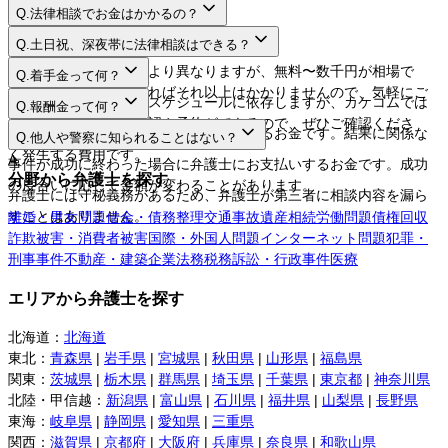
Q.
法律相談でお金はかかるの？
A.
Q.
土日祝、深夜帯に法律相談はできる？
A.
法律相談料は弁護士により異なりますが、無料〜数千円が相場で
Q.
着手金って何？
す。相談するだけであればそれ以上はかかりませんので、気軽にご
A.
日程や時間は弁護士のスケジュールに依存しますが、カケコムでは
Q.
報酬金って何？
利用してください。
ネットから空き枠の確認や予約ができるので、ぜひご確認くださ
A.
弁護士に事件を依頼する際にお支払いするお金です。結果に関係な
Q.
他人や警察に知られることはない？
い。
く発生する費用です。
A.
事件が成功に終わった場合に弁護士にお支払いするお金です。成功
分野から弁護士を探す
の度合いに応じて金額が変わることがあります。
弁護士には守秘義務があるため、弁護士が第三者に相談内容を漏ら
すことはありません。
離婚・男女問題
借金・債務整理
交通事故
遺産相続
労働問題
債権回収
詐欺被害・消費者被害
国際・外国人問題
インターネット問題
犯罪・
刑事事件
不動産・建築
企業法務
税務訴訟・行政事件
医療
エリアから弁護士を探す
北海道
：
北海道
東北
：
青森県
|
岩手県
|
宮城県
|
秋田県
|
山形県
|
福島県
関東
：
茨城県
|
栃木県
|
群馬県
|
埼玉県
|
千葉県
|
東京都
|
神奈川県
北陸・甲信越
：
新潟県
|
富山県
|
石川県
|
福井県
|
山梨県
|
長野県
東海
：
岐阜県
|
静岡県
|
愛知県
|
三重県
関西
：
滋賀県
|
京都府
|
大阪府
|
兵庫県
|
奈良県
|
和歌山県