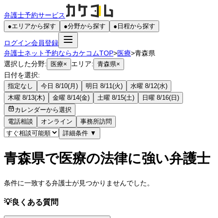
弁護士予約サービス
●
エリアから探す
●
分野から探す
●
日程から探す
ログイン
会員登録
弁護士ネット予約ならカケコムTOP
>
医療
>
青森県
選択した分野:
エリア:
医療
×
青森県
×
日付を選択:
指定なし
今日 8/10(月)
明日 8/11(火)
水曜 8/12(水)
木曜 8/13(木)
金曜 8/14(金)
土曜 8/15(土)
日曜 8/16(日)
カレンダーから選択
電話相談
オンライン
事務所訪問
詳細条件
▼
青森県で医療の法律に強い弁護士
条件に一致する弁護士が見つかりませんでした。
💡
良くある質問