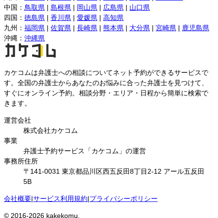
中国
：
鳥取県
|
島根県
|
岡山県
|
広島県
|
山口県
四国
：
徳島県
|
香川県
|
愛媛県
|
高知県
九州
：
福岡県
|
佐賀県
|
長崎県
|
熊本県
|
大分県
|
宮崎県
|
鹿児島県
沖縄
：
沖縄県
カケコムは弁護士への相談についてネット予約ができるサービスで
す。全国の弁護士からあなたのお悩みに合った弁護士を見つけて、
すぐにオンライン予約。相談分野・エリア・日程から簡単に検索で
きます。
運営会社
株式会社カケコム
事業
弁護士予約サービス「カケコム」の運営
事務所住所
〒141-0031 東京都品川区西五反田8丁目2-12 アール五反田
5B
会社概要
|
サービス利用規約
|
プライバシーポリシー
© 2016-
2026
kakekomu.