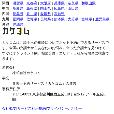
関西
：
滋賀県
|
京都府
|
大阪府
|
兵庫県
|
奈良県
|
和歌山県
中国
：
鳥取県
|
島根県
|
岡山県
|
広島県
|
山口県
四国
：
徳島県
|
香川県
|
愛媛県
|
高知県
九州
：
福岡県
|
佐賀県
|
長崎県
|
熊本県
|
大分県
|
宮崎県
|
鹿児島県
沖縄
：
沖縄県
カケコムは弁護士への相談についてネット予約ができるサービスで
す。全国の弁護士からあなたのお悩みに合った弁護士を見つけて、
すぐにオンライン予約。相談分野・エリア・日程から簡単に検索で
きます。
運営会社
株式会社カケコム
事業
弁護士予約サービス「カケコム」の運営
事務所住所
〒141-0031 東京都品川区西五反田8丁目2-12 アール五反田
5B
会社概要
|
サービス利用規約
|
プライバシーポリシー