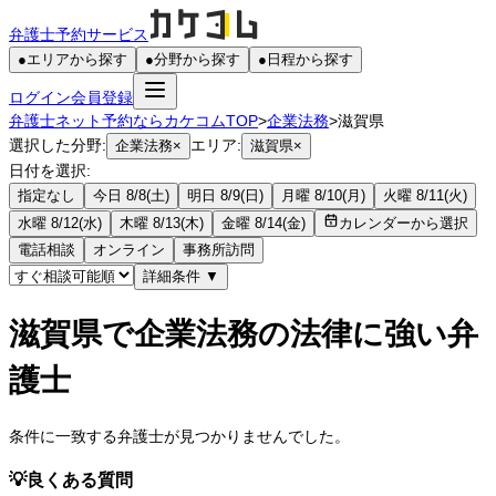
弁護士予約サービス
●
エリアから探す
●
分野から探す
●
日程から探す
ログイン
会員登録
弁護士ネット予約ならカケコムTOP
>
企業法務
>
滋賀県
選択した分野:
エリア:
企業法務
×
滋賀県
×
日付を選択:
指定なし
今日 8/8(土)
明日 8/9(日)
月曜 8/10(月)
火曜 8/11(火)
水曜 8/12(水)
木曜 8/13(木)
金曜 8/14(金)
カレンダーから選択
電話相談
オンライン
事務所訪問
詳細条件
▼
滋賀県で企業法務の法律に強い弁
護士
条件に一致する弁護士が見つかりませんでした。
💡
良くある質問