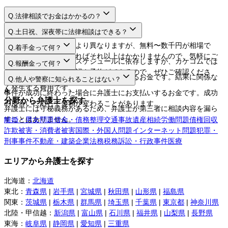
Q.
法律相談でお金はかかるの？
A.
Q.
土日祝、深夜帯に法律相談はできる？
A.
法律相談料は弁護士により異なりますが、無料〜数千円が相場で
Q.
着手金って何？
す。相談するだけであればそれ以上はかかりませんので、気軽にご
A.
日程や時間は弁護士のスケジュールに依存しますが、カケコムでは
Q.
報酬金って何？
利用してください。
ネットから空き枠の確認や予約ができるので、ぜひご確認くださ
A.
弁護士に事件を依頼する際にお支払いするお金です。結果に関係な
Q.
他人や警察に知られることはない？
い。
く発生する費用です。
A.
事件が成功に終わった場合に弁護士にお支払いするお金です。成功
分野から弁護士を探す
の度合いに応じて金額が変わることがあります。
弁護士には守秘義務があるため、弁護士が第三者に相談内容を漏ら
すことはありません。
離婚・男女問題
借金・債務整理
交通事故
遺産相続
労働問題
債権回収
詐欺被害・消費者被害
国際・外国人問題
インターネット問題
犯罪・
刑事事件
不動産・建築
企業法務
税務訴訟・行政事件
医療
エリアから弁護士を探す
北海道
：
北海道
東北
：
青森県
|
岩手県
|
宮城県
|
秋田県
|
山形県
|
福島県
関東
：
茨城県
|
栃木県
|
群馬県
|
埼玉県
|
千葉県
|
東京都
|
神奈川県
北陸・甲信越
：
新潟県
|
富山県
|
石川県
|
福井県
|
山梨県
|
長野県
東海
：
岐阜県
|
静岡県
|
愛知県
|
三重県