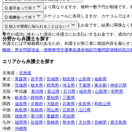
A.
法律相談料は弁護士により異なりますが、無料〜数千円が相場です。
Q.
着手金って何？
A.
日程や時間は弁護士のスケジュールに依存しますが、カケコムではネ
Q.
報酬金って何？
A.
弁護士に事件を依頼する際にお支払いするお金です。結果に関係なく
Q.
他人や警察に知られることはない？
A.
事件が成功に終わった場合に弁護士にお支払いするお金です。成功の
分野から弁護士を探す
弁護士には守秘義務があるため、弁護士が第三者に相談内容を漏らす
離婚・男女問題
借金・債務整理
交通事故
遺産相続
労働問題
債権回収
詐
エリアから弁護士を探す
北海道
：
北海道
東北
：
青森県
|
岩手県
|
宮城県
|
秋田県
|
山形県
|
福島県
関東
：
茨城県
|
栃木県
|
群馬県
|
埼玉県
|
千葉県
|
東京都
|
神奈川県
北陸・甲信越
：
新潟県
|
富山県
|
石川県
|
福井県
|
山梨県
|
長野県
東海
：
岐阜県
|
静岡県
|
愛知県
|
三重県
関西
：
滋賀県
|
京都府
|
大阪府
|
兵庫県
|
奈良県
|
和歌山県
中国
：
鳥取県
|
島根県
|
岡山県
|
広島県
|
山口県
四国
：
徳島県
|
香川県
|
愛媛県
|
高知県
九州
：
福岡県
|
佐賀県
|
長崎県
|
熊本県
|
大分県
|
宮崎県
|
鹿児島県
沖縄
：
沖縄県