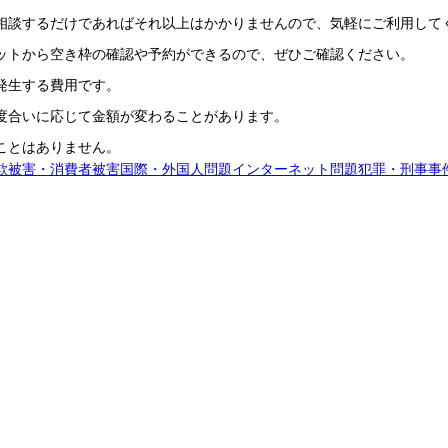
相談するだけであればそれ以上はかかりませんので、気軽にご利用して
ットから空き枠の確認や予約ができるので、ぜひご確認ください。
発生する費用です。
度合いに応じて金額が変わることがあります。
ことはありません。
欺被害・消費者被害
国際・外国人問題
インターネット問題
犯罪・刑事事