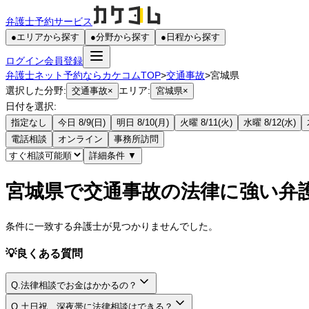
弁護士予約サービス
●
エリアから探す
●
分野から探す
●
日程から探す
ログイン
会員登録
弁護士ネット予約ならカケコムTOP
>
交通事故
>
宮城県
選択した分野:
エリア:
交通事故
×
宮城県
×
日付を選択:
指定なし
今日 8/9(日)
明日 8/10(月)
火曜 8/11(火)
水曜 8/12(水)
電話相談
オンライン
事務所訪問
詳細条件
▼
宮城県で交通事故の法律に強い弁
条件に一致する弁護士が見つかりませんでした。
💡
良くある質問
Q.
法律相談でお金はかかるの？
A.
Q.
土日祝、深夜帯に法律相談はできる？