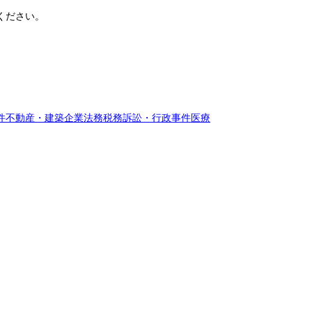
ください。
件
不動産・建築
企業法務
税務訴訟・行政事件
医療