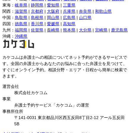
東海
：
岐阜県
|
静岡県
|
愛知県
|
三重県
関西
：
滋賀県
|
京都府
|
大阪府
|
兵庫県
|
奈良県
|
和歌山県
中国
：
鳥取県
|
島根県
|
岡山県
|
広島県
|
山口県
四国
：
徳島県
|
香川県
|
愛媛県
|
高知県
九州
：
福岡県
|
佐賀県
|
長崎県
|
熊本県
|
大分県
|
宮崎県
|
鹿児島県
沖縄
：
沖縄県
カケコムは弁護士への相談についてネット予約ができるサービスで
す。全国の弁護士からあなたのお悩みに合った弁護士を見つけて、
すぐにオンライン予約。相談分野・エリア・日程から簡単に検索で
きます。
運営会社
株式会社カケコム
事業
弁護士予約サービス「カケコム」の運営
事務所住所
〒141-0031 東京都品川区西五反田8丁目2-12 アール五反田
5B