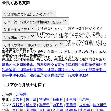
💡
良くある質問
Q.
法律相談でお金はかかるの？
A.
Q.
土日祝、深夜帯に法律相談はできる？
A.
法律相談料は弁護士により異なりますが、無料〜数千円が相場で
Q.
着手金って何？
す。相談するだけであればそれ以上はかかりませんので、気軽にご
A.
日程や時間は弁護士のスケジュールに依存しますが、カケコムでは
Q.
報酬金って何？
利用してください。
ネットから空き枠の確認や予約ができるので、ぜひご確認くださ
A.
弁護士に事件を依頼する際にお支払いするお金です。結果に関係な
Q.
他人や警察に知られることはない？
い。
く発生する費用です。
A.
事件が成功に終わった場合に弁護士にお支払いするお金です。成功
分野から弁護士を探す
の度合いに応じて金額が変わることがあります。
弁護士には守秘義務があるため、弁護士が第三者に相談内容を漏ら
すことはありません。
離婚・男女問題
借金・債務整理
交通事故
遺産相続
労働問題
債権回収
詐欺被害・消費者被害
国際・外国人問題
インターネット問題
犯罪・
刑事事件
不動産・建築
企業法務
税務訴訟・行政事件
医療
エリアから弁護士を探す
北海道
：
北海道
東北
：
青森県
|
岩手県
|
宮城県
|
秋田県
|
山形県
|
福島県
関東
：
茨城県
|
栃木県
|
群馬県
|
埼玉県
|
千葉県
|
東京都
|
神奈川県
北陸・甲信越
：
新潟県
|
富山県
|
石川県
|
福井県
|
山梨県
|
長野県