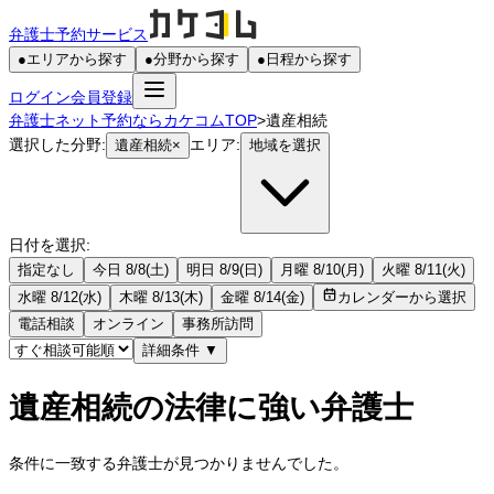
弁護士予約サービス
●
エリアから探す
●
分野から探す
●
日程から探す
ログイン
会員登録
弁護士ネット予約ならカケコムTOP
>
遺産相続
選択した分野:
エリア:
遺産相続
×
地域を選択
日付を選択:
指定なし
今日 8/8(土)
明日 8/9(日)
月曜 8/10(月)
火曜 8/11(火)
水曜 8/12(水)
木曜 8/13(木)
金曜 8/14(金)
カレンダーから選択
電話相談
オンライン
事務所訪問
詳細条件
▼
遺産相続の法律に強い弁護士
条件に一致する弁護士が見つかりませんでした。