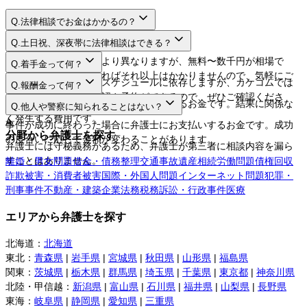
Q.
法律相談でお金はかかるの？
A.
Q.
土日祝、深夜帯に法律相談はできる？
A.
法律相談料は弁護士により異なりますが、無料〜数千円が相場で
Q.
着手金って何？
す。相談するだけであればそれ以上はかかりませんので、気軽にご
A.
日程や時間は弁護士のスケジュールに依存しますが、カケコムでは
Q.
報酬金って何？
利用してください。
ネットから空き枠の確認や予約ができるので、ぜひご確認くださ
A.
弁護士に事件を依頼する際にお支払いするお金です。結果に関係な
Q.
他人や警察に知られることはない？
い。
く発生する費用です。
A.
事件が成功に終わった場合に弁護士にお支払いするお金です。成功
分野から弁護士を探す
の度合いに応じて金額が変わることがあります。
弁護士には守秘義務があるため、弁護士が第三者に相談内容を漏ら
すことはありません。
離婚・男女問題
借金・債務整理
交通事故
遺産相続
労働問題
債権回収
詐欺被害・消費者被害
国際・外国人問題
インターネット問題
犯罪・
刑事事件
不動産・建築
企業法務
税務訴訟・行政事件
医療
エリアから弁護士を探す
北海道
：
北海道
東北
：
青森県
|
岩手県
|
宮城県
|
秋田県
|
山形県
|
福島県
関東
：
茨城県
|
栃木県
|
群馬県
|
埼玉県
|
千葉県
|
東京都
|
神奈川県
北陸・甲信越
：
新潟県
|
富山県
|
石川県
|
福井県
|
山梨県
|
長野県
東海
：
岐阜県
|
静岡県
|
愛知県
|
三重県