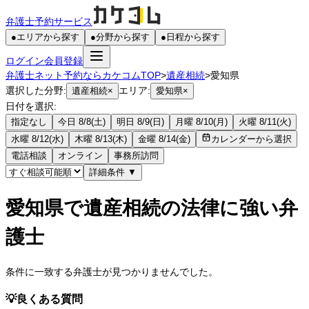
弁護士予約サービス
●
エリアから探す
●
分野から探す
●
日程から探す
ログイン
会員登録
弁護士ネット予約ならカケコムTOP
>
遺産相続
>
愛知県
選択した分野:
エリア:
遺産相続
×
愛知県
×
日付を選択:
指定なし
今日 8/8(土)
明日 8/9(日)
月曜 8/10(月)
火曜 8/11(火)
水曜 8/12(水)
木曜 8/13(木)
金曜 8/14(金)
カレンダーから選択
電話相談
オンライン
事務所訪問
詳細条件
▼
愛知県で遺産相続の法律に強い弁
護士
条件に一致する弁護士が見つかりませんでした。
💡
良くある質問