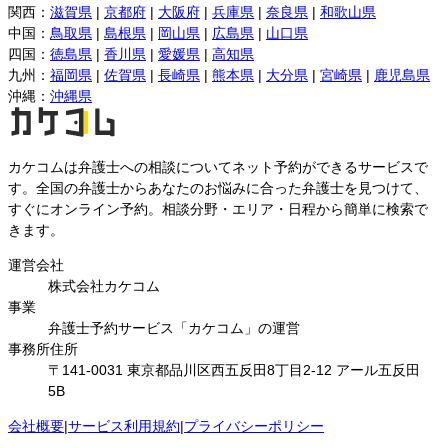
関西
：
滋賀県
|
京都府
|
大阪府
|
兵庫県
|
奈良県
|
和歌山県
中国
：
鳥取県
|
島根県
|
岡山県
|
広島県
|
山口県
四国
：
徳島県
|
香川県
|
愛媛県
|
高知県
九州
：
福岡県
|
佐賀県
|
長崎県
|
熊本県
|
大分県
|
宮崎県
|
鹿児島県
沖縄
：
沖縄県
カケコムは弁護士への相談についてネット予約ができるサービスで
す。全国の弁護士からあなたのお悩みに合った弁護士を見つけて、
すぐにオンライン予約。相談分野・エリア・日程から簡単に検索で
きます。
運営会社
株式会社カケコム
事業
弁護士予約サービス「カケコム」の運営
事務所住所
〒141-0031 東京都品川区西五反田8丁目2-12 アール五反田
5B
会社概要
|
サービス利用規約
|
プライバシーポリシー