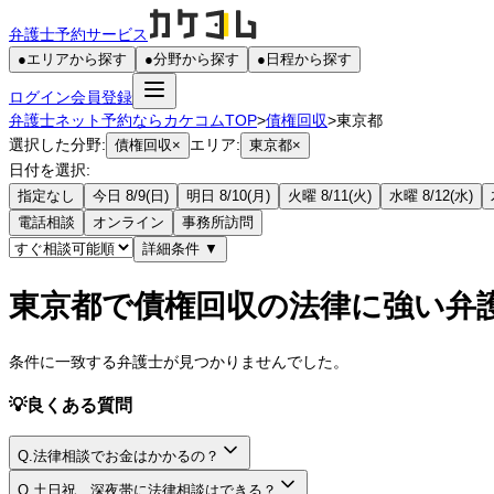
弁護士予約サービス
●
エリアから探す
●
分野から探す
●
日程から探す
ログイン
会員登録
弁護士ネット予約ならカケコムTOP
>
債権回収
>
東京都
選択した分野:
エリア:
債権回収
×
東京都
×
日付を選択:
指定なし
今日 8/9(日)
明日 8/10(月)
火曜 8/11(火)
水曜 8/12(水)
電話相談
オンライン
事務所訪問
詳細条件
▼
東京都で債権回収の法律に強い弁
条件に一致する弁護士が見つかりませんでした。
💡
良くある質問
Q.
法律相談でお金はかかるの？
A.
Q.
土日祝、深夜帯に法律相談はできる？