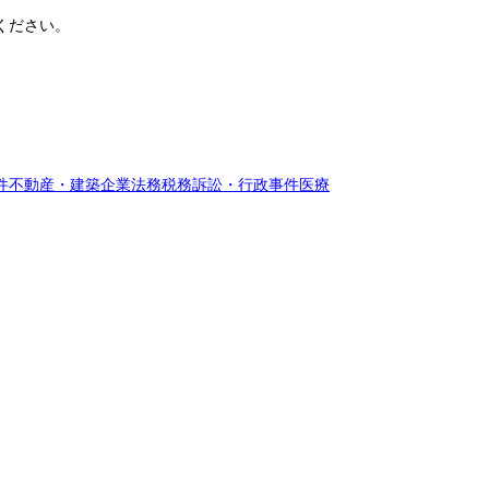
ください。
件
不動産・建築
企業法務
税務訴訟・行政事件
医療