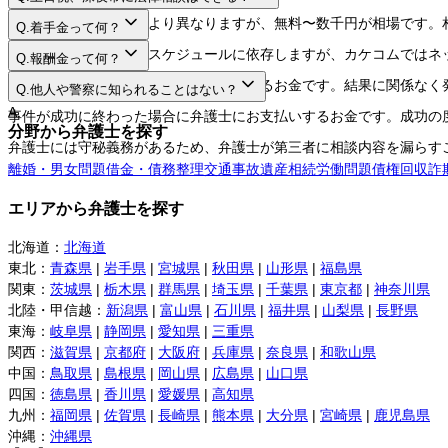
A.
法律相談料は弁護士により異なりますが、無料〜数千円が相場です。
Q.
着手金って何？
A.
日程や時間は弁護士のスケジュールに依存しますが、カケコムではネ
Q.
報酬金って何？
A.
弁護士に事件を依頼する際にお支払いするお金です。結果に関係なく
Q.
他人や警察に知られることはない？
A.
事件が成功に終わった場合に弁護士にお支払いするお金です。成功の
分野から弁護士を探す
弁護士には守秘義務があるため、弁護士が第三者に相談内容を漏らす
離婚・男女問題
借金・債務整理
交通事故
遺産相続
労働問題
債権回収
詐
エリアから弁護士を探す
北海道
：
北海道
東北
：
青森県
|
岩手県
|
宮城県
|
秋田県
|
山形県
|
福島県
関東
：
茨城県
|
栃木県
|
群馬県
|
埼玉県
|
千葉県
|
東京都
|
神奈川県
北陸・甲信越
：
新潟県
|
富山県
|
石川県
|
福井県
|
山梨県
|
長野県
東海
：
岐阜県
|
静岡県
|
愛知県
|
三重県
関西
：
滋賀県
|
京都府
|
大阪府
|
兵庫県
|
奈良県
|
和歌山県
中国
：
鳥取県
|
島根県
|
岡山県
|
広島県
|
山口県
四国
：
徳島県
|
香川県
|
愛媛県
|
高知県
九州
：
福岡県
|
佐賀県
|
長崎県
|
熊本県
|
大分県
|
宮崎県
|
鹿児島県
沖縄
：
沖縄県