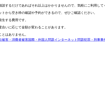
相談するだけであればそれ以上はかかりませんので、気軽にご利用して
ットから空き枠の確認や予約ができるので、ぜひご確認ください。
発生する費用です。
度合いに応じて金額が変わることがあります。
ことはありません。
欺被害・消費者被害
国際・外国人問題
インターネット問題
犯罪・刑事事