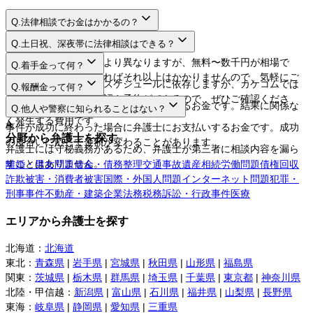
Q.
法律相談でお金はかかるの？
A.
Q.
土日祝、深夜帯に法律相談はできる？
A.
法律相談料は弁護士により異なりますが、無料〜数千円が相場で
Q.
着手金って何？
す。相談するだけであればそれ以上はかかりませんので、気軽にご
A.
日程や時間は弁護士のスケジュールに依存しますが、カケコムでは
Q.
報酬金って何？
利用してください。
ネットから空き枠の確認や予約ができるので、ぜひご確認くださ
A.
弁護士に事件を依頼する際にお支払いするお金です。結果に関係な
Q.
他人や警察に知られることはない？
い。
く発生する費用です。
A.
事件が成功に終わった場合に弁護士にお支払いするお金です。成功
分野から弁護士を探す
の度合いに応じて金額が変わることがあります。
弁護士には守秘義務があるため、弁護士が第三者に相談内容を漏ら
すことはありません。
離婚・男女問題
借金・債務整理
交通事故
遺産相続
労働問題
債権回収
詐欺被害・消費者被害
国際・外国人問題
インターネット問題
犯罪・
刑事事件
不動産・建築
企業法務
税務訴訟・行政事件
医療
エリアから弁護士を探す
北海道
：
北海道
東北
：
青森県
|
岩手県
|
宮城県
|
秋田県
|
山形県
|
福島県
関東
：
茨城県
|
栃木県
|
群馬県
|
埼玉県
|
千葉県
|
東京都
|
神奈川県
北陸・甲信越
：
新潟県
|
富山県
|
石川県
|
福井県
|
山梨県
|
長野県
東海
：
岐阜県
|
静岡県
|
愛知県
|
三重県