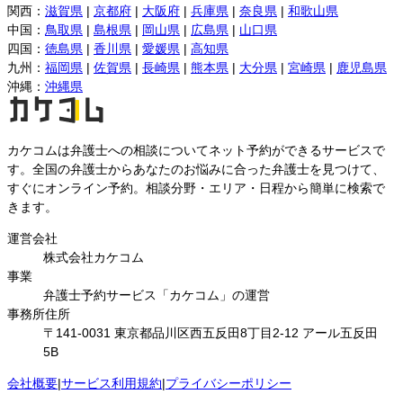
関西
：
滋賀県
|
京都府
|
大阪府
|
兵庫県
|
奈良県
|
和歌山県
中国
：
鳥取県
|
島根県
|
岡山県
|
広島県
|
山口県
四国
：
徳島県
|
香川県
|
愛媛県
|
高知県
九州
：
福岡県
|
佐賀県
|
長崎県
|
熊本県
|
大分県
|
宮崎県
|
鹿児島県
沖縄
：
沖縄県
カケコムは弁護士への相談についてネット予約ができるサービスで
す。全国の弁護士からあなたのお悩みに合った弁護士を見つけて、
すぐにオンライン予約。相談分野・エリア・日程から簡単に検索で
きます。
運営会社
株式会社カケコム
事業
弁護士予約サービス「カケコム」の運営
事務所住所
〒141-0031 東京都品川区西五反田8丁目2-12 アール五反田
5B
会社概要
|
サービス利用規約
|
プライバシーポリシー