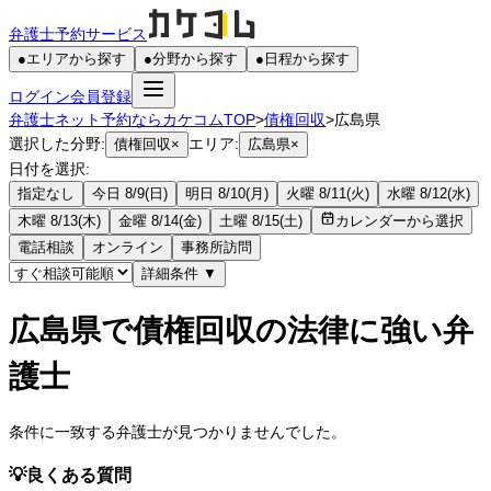
弁護士予約サービス
●
エリアから探す
●
分野から探す
●
日程から探す
ログイン
会員登録
弁護士ネット予約ならカケコムTOP
>
債権回収
>
広島県
選択した分野:
エリア:
債権回収
×
広島県
×
日付を選択:
指定なし
今日 8/9(日)
明日 8/10(月)
火曜 8/11(火)
水曜 8/12(水)
木曜 8/13(木)
金曜 8/14(金)
土曜 8/15(土)
カレンダーから選択
電話相談
オンライン
事務所訪問
詳細条件
▼
広島県で債権回収の法律に強い弁
護士
条件に一致する弁護士が見つかりませんでした。
💡
良くある質問