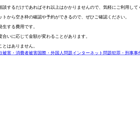
相談するだけであればそれ以上はかかりませんので、気軽にご利用して
ットから空き枠の確認や予約ができるので、ぜひご確認ください。
発生する費用です。
度合いに応じて金額が変わることがあります。
ことはありません。
欺被害・消費者被害
国際・外国人問題
インターネット問題
犯罪・刑事事