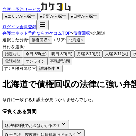
弁護士予約サービス
●
エリアから探す
●
分野から探す
●
日程から探す
ログイン
会員登録
弁護士ネット予約ならカケコムTOP
>
債権回収
>
北海道
選択した分野:
エリア:
債権回収
×
北海道
×
日付を選択:
指定なし
今日 8/8(土)
明日 8/9(日)
月曜 8/10(月)
火曜 8/11(火)
水
電話相談
オンライン
事務所訪問
詳細条件
▼
北海道で債権回収の法律に強い弁
条件に一致する弁護士が見つかりませんでした。
💡
良くある質問
Q.
法律相談でお金はかかるの？
A.
Q.
土日祝、深夜帯に法律相談はできる？