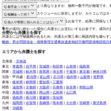
A.
法律相談料は弁護士により異なりますが、無料〜数千円が相場です。
Q.
着手金って何？
A.
日程や時間は弁護士のスケジュールに依存しますが、カケコムではネ
Q.
報酬金って何？
A.
弁護士に事件を依頼する際にお支払いするお金です。結果に関係なく
Q.
他人や警察に知られることはない？
A.
事件が成功に終わった場合に弁護士にお支払いするお金です。成功の
分野から弁護士を探す
弁護士には守秘義務があるため、弁護士が第三者に相談内容を漏らす
離婚・男女問題
借金・債務整理
交通事故
遺産相続
労働問題
債権回収
詐
エリアから弁護士を探す
北海道
：
北海道
東北
：
青森県
|
岩手県
|
宮城県
|
秋田県
|
山形県
|
福島県
関東
：
茨城県
|
栃木県
|
群馬県
|
埼玉県
|
千葉県
|
東京都
|
神奈川県
北陸・甲信越
：
新潟県
|
富山県
|
石川県
|
福井県
|
山梨県
|
長野県
東海
：
岐阜県
|
静岡県
|
愛知県
|
三重県
関西
：
滋賀県
|
京都府
|
大阪府
|
兵庫県
|
奈良県
|
和歌山県
中国
：
鳥取県
|
島根県
|
岡山県
|
広島県
|
山口県
四国
：
徳島県
|
香川県
|
愛媛県
|
高知県
九州
：
福岡県
|
佐賀県
|
長崎県
|
熊本県
|
大分県
|
宮崎県
|
鹿児島県
沖縄
：
沖縄県