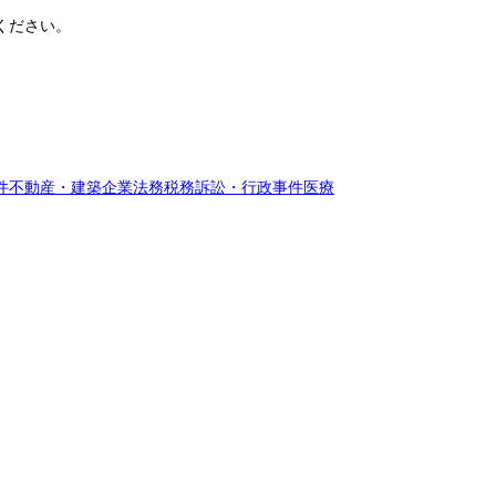
ください。
件
不動産・建築
企業法務
税務訴訟・行政事件
医療