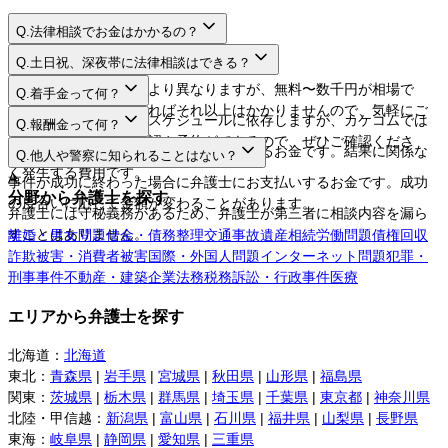
Q.
法律相談でお金はかかるの？
A.
Q.
土日祝、深夜帯に法律相談はできる？
A.
法律相談料は弁護士により異なりますが、無料〜数千円が相場で
Q.
着手金って何？
す。相談するだけであればそれ以上はかかりませんので、気軽にご
A.
日程や時間は弁護士のスケジュールに依存しますが、カケコムでは
Q.
報酬金って何？
利用してください。
ネットから空き枠の確認や予約ができるので、ぜひご確認くださ
A.
弁護士に事件を依頼する際にお支払いするお金です。結果に関係な
Q.
他人や警察に知られることはない？
い。
く発生する費用です。
A.
事件が成功に終わった場合に弁護士にお支払いするお金です。成功
分野から弁護士を探す
の度合いに応じて金額が変わることがあります。
弁護士には守秘義務があるため、弁護士が第三者に相談内容を漏ら
すことはありません。
離婚・男女問題
借金・債務整理
交通事故
遺産相続
労働問題
債権回収
詐欺被害・消費者被害
国際・外国人問題
インターネット問題
犯罪・
刑事事件
不動産・建築
企業法務
税務訴訟・行政事件
医療
エリアから弁護士を探す
北海道
：
北海道
東北
：
青森県
|
岩手県
|
宮城県
|
秋田県
|
山形県
|
福島県
関東
：
茨城県
|
栃木県
|
群馬県
|
埼玉県
|
千葉県
|
東京都
|
神奈川県
北陸・甲信越
：
新潟県
|
富山県
|
石川県
|
福井県
|
山梨県
|
長野県
東海
：
岐阜県
|
静岡県
|
愛知県
|
三重県