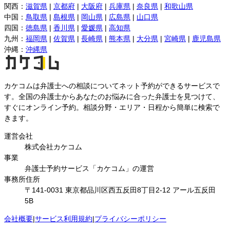
関西
：
滋賀県
|
京都府
|
大阪府
|
兵庫県
|
奈良県
|
和歌山県
中国
：
鳥取県
|
島根県
|
岡山県
|
広島県
|
山口県
四国
：
徳島県
|
香川県
|
愛媛県
|
高知県
九州
：
福岡県
|
佐賀県
|
長崎県
|
熊本県
|
大分県
|
宮崎県
|
鹿児島県
沖縄
：
沖縄県
カケコムは弁護士への相談についてネット予約ができるサービスで
す。全国の弁護士からあなたのお悩みに合った弁護士を見つけて、
すぐにオンライン予約。相談分野・エリア・日程から簡単に検索で
きます。
運営会社
株式会社カケコム
事業
弁護士予約サービス「カケコム」の運営
事務所住所
〒141-0031 東京都品川区西五反田8丁目2-12 アール五反田
5B
会社概要
|
サービス利用規約
|
プライバシーポリシー