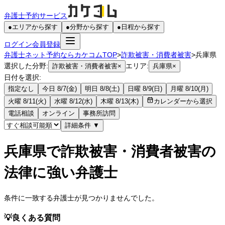
弁護士予約サービス
●
エリアから探す
●
分野から探す
●
日程から探す
ログイン
会員登録
弁護士ネット予約ならカケコムTOP
>
詐欺被害・消費者被害
>
兵庫県
選択した分野:
エリア:
詐欺被害・消費者被害
×
兵庫県
×
日付を選択:
指定なし
今日 8/7(金)
明日 8/8(土)
日曜 8/9(日)
月曜 8/10(月)
火曜 8/11(火)
水曜 8/12(水)
木曜 8/13(木)
カレンダーから選択
電話相談
オンライン
事務所訪問
詳細条件
▼
兵庫県で詐欺被害・消費者被害の
法律に強い弁護士
条件に一致する弁護士が見つかりませんでした。
💡
良くある質問