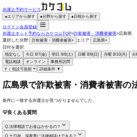
弁護士予約サービス
●
エリアから探す
●
分野から探す
●
日程から探す
ログイン
会員登録
弁護士ネット予約ならカケコムTOP
>
詐欺被害・消費者被害
>
広島県
選択した分野:
エリア:
詐欺被害・消費者被害
×
広島県
×
日付を選択:
指定なし
今日 8/7(金)
明日 8/8(土)
日曜 8/9(日)
月曜 8/10(月)
火曜
電話相談
オンライン
事務所訪問
詳細条件
▼
広島県で詐欺被害・消費者被害の
条件に一致する弁護士が見つかりませんでした。
💡
良くある質問
Q.
法律相談でお金はかかるの？
A.
Q.
土日祝、深夜帯に法律相談はできる？