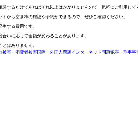
相談するだけであればそれ以上はかかりませんので、気軽にご利用して
ットから空き枠の確認や予約ができるので、ぜひご確認ください。
発生する費用です。
度合いに応じて金額が変わることがあります。
ことはありません。
欺被害・消費者被害
国際・外国人問題
インターネット問題
犯罪・刑事事