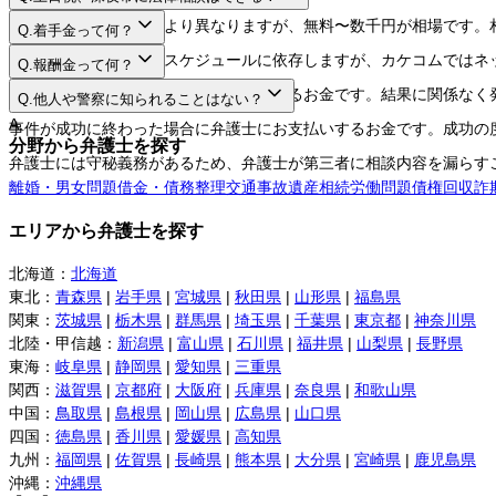
A.
法律相談料は弁護士により異なりますが、無料〜数千円が相場です。
Q.
着手金って何？
A.
日程や時間は弁護士のスケジュールに依存しますが、カケコムではネ
Q.
報酬金って何？
A.
弁護士に事件を依頼する際にお支払いするお金です。結果に関係なく
Q.
他人や警察に知られることはない？
A.
事件が成功に終わった場合に弁護士にお支払いするお金です。成功の
分野から弁護士を探す
弁護士には守秘義務があるため、弁護士が第三者に相談内容を漏らす
離婚・男女問題
借金・債務整理
交通事故
遺産相続
労働問題
債権回収
詐
エリアから弁護士を探す
北海道
：
北海道
東北
：
青森県
|
岩手県
|
宮城県
|
秋田県
|
山形県
|
福島県
関東
：
茨城県
|
栃木県
|
群馬県
|
埼玉県
|
千葉県
|
東京都
|
神奈川県
北陸・甲信越
：
新潟県
|
富山県
|
石川県
|
福井県
|
山梨県
|
長野県
東海
：
岐阜県
|
静岡県
|
愛知県
|
三重県
関西
：
滋賀県
|
京都府
|
大阪府
|
兵庫県
|
奈良県
|
和歌山県
中国
：
鳥取県
|
島根県
|
岡山県
|
広島県
|
山口県
四国
：
徳島県
|
香川県
|
愛媛県
|
高知県
九州
：
福岡県
|
佐賀県
|
長崎県
|
熊本県
|
大分県
|
宮崎県
|
鹿児島県
沖縄
：
沖縄県