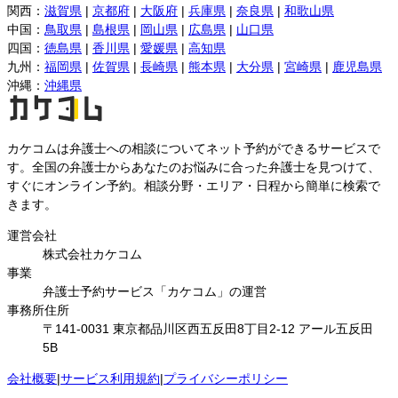
関西
：
滋賀県
|
京都府
|
大阪府
|
兵庫県
|
奈良県
|
和歌山県
中国
：
鳥取県
|
島根県
|
岡山県
|
広島県
|
山口県
四国
：
徳島県
|
香川県
|
愛媛県
|
高知県
九州
：
福岡県
|
佐賀県
|
長崎県
|
熊本県
|
大分県
|
宮崎県
|
鹿児島県
沖縄
：
沖縄県
カケコムは弁護士への相談についてネット予約ができるサービスで
す。全国の弁護士からあなたのお悩みに合った弁護士を見つけて、
すぐにオンライン予約。相談分野・エリア・日程から簡単に検索で
きます。
運営会社
株式会社カケコム
事業
弁護士予約サービス「カケコム」の運営
事務所住所
〒141-0031 東京都品川区西五反田8丁目2-12 アール五反田
5B
会社概要
|
サービス利用規約
|
プライバシーポリシー