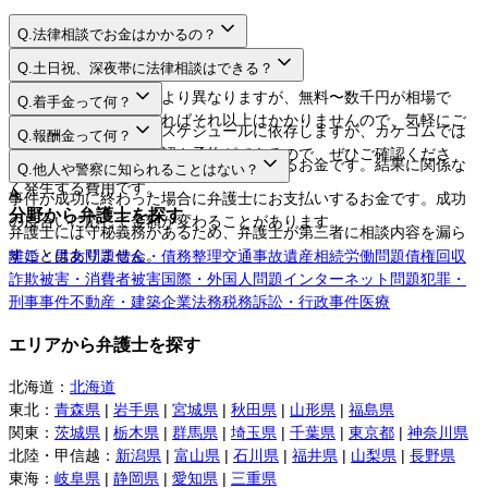
Q.
法律相談でお金はかかるの？
A.
Q.
土日祝、深夜帯に法律相談はできる？
A.
法律相談料は弁護士により異なりますが、無料〜数千円が相場で
Q.
着手金って何？
す。相談するだけであればそれ以上はかかりませんので、気軽にご
A.
日程や時間は弁護士のスケジュールに依存しますが、カケコムでは
Q.
報酬金って何？
利用してください。
ネットから空き枠の確認や予約ができるので、ぜひご確認くださ
A.
弁護士に事件を依頼する際にお支払いするお金です。結果に関係な
Q.
他人や警察に知られることはない？
い。
く発生する費用です。
A.
事件が成功に終わった場合に弁護士にお支払いするお金です。成功
分野から弁護士を探す
の度合いに応じて金額が変わることがあります。
弁護士には守秘義務があるため、弁護士が第三者に相談内容を漏ら
すことはありません。
離婚・男女問題
借金・債務整理
交通事故
遺産相続
労働問題
債権回収
詐欺被害・消費者被害
国際・外国人問題
インターネット問題
犯罪・
刑事事件
不動産・建築
企業法務
税務訴訟・行政事件
医療
エリアから弁護士を探す
北海道
：
北海道
東北
：
青森県
|
岩手県
|
宮城県
|
秋田県
|
山形県
|
福島県
関東
：
茨城県
|
栃木県
|
群馬県
|
埼玉県
|
千葉県
|
東京都
|
神奈川県
北陸・甲信越
：
新潟県
|
富山県
|
石川県
|
福井県
|
山梨県
|
長野県
東海
：
岐阜県
|
静岡県
|
愛知県
|
三重県