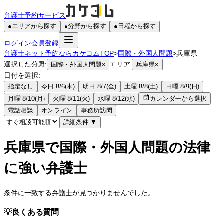
弁護士予約サービス
●
エリアから探す
●
分野から探す
●
日程から探す
ログイン
会員登録
弁護士ネット予約ならカケコムTOP
>
国際・外国人問題
>
兵庫県
選択した分野:
エリア:
国際・外国人問題
×
兵庫県
×
日付を選択:
指定なし
今日 8/6(木)
明日 8/7(金)
土曜 8/8(土)
日曜 8/9(日)
月曜 8/10(月)
火曜 8/11(火)
水曜 8/12(水)
カレンダーから選択
電話相談
オンライン
事務所訪問
詳細条件
▼
兵庫県で国際・外国人問題の法律
に強い弁護士
条件に一致する弁護士が見つかりませんでした。
💡
良くある質問