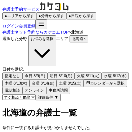
弁護士予約サービス
●
エリアから探す
●
分野から探す
●
日程から探す
ログイン
会員登録
弁護士ネット予約ならカケコムTOP
>
北海道
選択した分野:
エリア:
お悩みを選択
北海道
×
日付を選択:
指定なし
今日 8/9(日)
明日 8/10(月)
火曜 8/11(火)
水曜 8/12(水)
木曜 8/13(木)
金曜 8/14(金)
土曜 8/15(土)
カレンダーから選択
電話相談
オンライン
事務所訪問
詳細条件
▼
北海道の弁護士一覧
条件に一致する弁護士が見つかりませんでした。