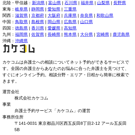
北陸・甲信越
：
新潟県
|
富山県
|
石川県
|
福井県
|
山梨県
|
長野県
東海
：
岐阜県
|
静岡県
|
愛知県
|
三重県
関西
：
滋賀県
|
京都府
|
大阪府
|
兵庫県
|
奈良県
|
和歌山県
中国
：
鳥取県
|
島根県
|
岡山県
|
広島県
|
山口県
四国
：
徳島県
|
香川県
|
愛媛県
|
高知県
九州
：
福岡県
|
佐賀県
|
長崎県
|
熊本県
|
大分県
|
宮崎県
|
鹿児島県
沖縄
：
沖縄県
カケコムは弁護士への相談についてネット予約ができるサービスで
す。全国の弁護士からあなたのお悩みに合った弁護士を見つけて、
すぐにオンライン予約。相談分野・エリア・日程から簡単に検索で
きます。
運営会社
株式会社カケコム
事業
弁護士予約サービス「カケコム」の運営
事務所住所
〒141-0031 東京都品川区西五反田8丁目2-12 アール五反田
5B