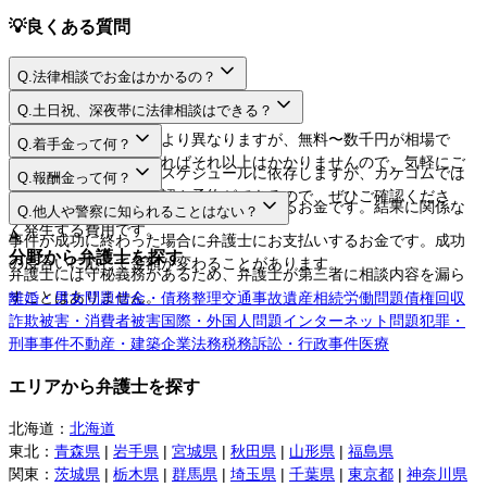
💡
良くある質問
Q.
法律相談でお金はかかるの？
A.
Q.
土日祝、深夜帯に法律相談はできる？
A.
法律相談料は弁護士により異なりますが、無料〜数千円が相場で
Q.
着手金って何？
す。相談するだけであればそれ以上はかかりませんので、気軽にご
A.
日程や時間は弁護士のスケジュールに依存しますが、カケコムでは
Q.
報酬金って何？
利用してください。
ネットから空き枠の確認や予約ができるので、ぜひご確認くださ
A.
弁護士に事件を依頼する際にお支払いするお金です。結果に関係な
Q.
他人や警察に知られることはない？
い。
く発生する費用です。
A.
事件が成功に終わった場合に弁護士にお支払いするお金です。成功
分野から弁護士を探す
の度合いに応じて金額が変わることがあります。
弁護士には守秘義務があるため、弁護士が第三者に相談内容を漏ら
すことはありません。
離婚・男女問題
借金・債務整理
交通事故
遺産相続
労働問題
債権回収
詐欺被害・消費者被害
国際・外国人問題
インターネット問題
犯罪・
刑事事件
不動産・建築
企業法務
税務訴訟・行政事件
医療
エリアから弁護士を探す
北海道
：
北海道
東北
：
青森県
|
岩手県
|
宮城県
|
秋田県
|
山形県
|
福島県
関東
：
茨城県
|
栃木県
|
群馬県
|
埼玉県
|
千葉県
|
東京都
|
神奈川県