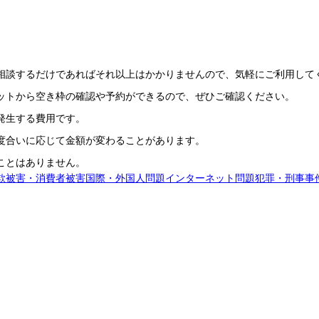
相談するだけであればそれ以上はかかりませんので、気軽にご利用して
ットから空き枠の確認や予約ができるので、ぜひご確認ください。
発生する費用です。
度合いに応じて金額が変わることがあります。
ことはありません。
欺被害・消費者被害
国際・外国人問題
インターネット問題
犯罪・刑事事