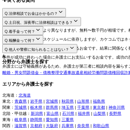
Q.
法律相談でお金はかかるの？
A.
Q.
土日祝、深夜帯に法律相談はできる？
A.
法律相談料は弁護士により異なりますが、無料〜数千円が相場です。
Q.
着手金って何？
A.
日程や時間は弁護士のスケジュールに依存しますが、カケコムではネ
Q.
報酬金って何？
A.
弁護士に事件を依頼する際にお支払いするお金です。結果に関係なく
Q.
他人や警察に知られることはない？
A.
事件が成功に終わった場合に弁護士にお支払いするお金です。成功の
分野から弁護士を探す
弁護士には守秘義務があるため、弁護士が第三者に相談内容を漏らす
離婚・男女問題
借金・債務整理
交通事故
遺産相続
労働問題
債権回収
詐
エリアから弁護士を探す
北海道
：
北海道
東北
：
青森県
|
岩手県
|
宮城県
|
秋田県
|
山形県
|
福島県
関東
：
茨城県
|
栃木県
|
群馬県
|
埼玉県
|
千葉県
|
東京都
|
神奈川県
北陸・甲信越
：
新潟県
|
富山県
|
石川県
|
福井県
|
山梨県
|
長野県
東海
：
岐阜県
|
静岡県
|
愛知県
|
三重県
関西
：
滋賀県
|
京都府
|
大阪府
|
兵庫県
|
奈良県
|
和歌山県