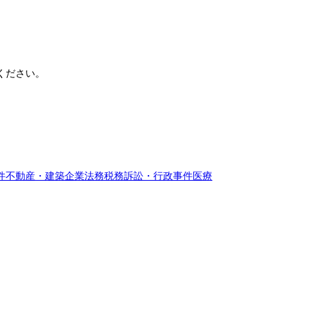
ください。
件
不動産・建築
企業法務
税務訴訟・行政事件
医療