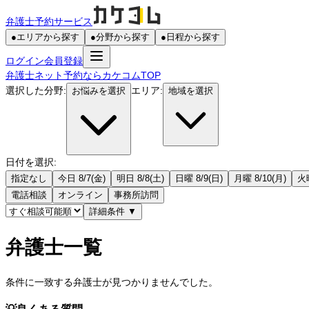
弁護士予約サービス
●
エリアから探す
●
分野から探す
●
日程から探す
ログイン
会員登録
弁護士ネット予約ならカケコムTOP
選択した分野:
エリア:
お悩みを選択
地域を選択
日付を選択:
指定なし
今日 8/7(金)
明日 8/8(土)
日曜 8/9(日)
月曜 8/10(月)
火曜
電話相談
オンライン
事務所訪問
詳細条件
▼
弁護士一覧
条件に一致する弁護士が見つかりませんでした。
💡
良くある質問