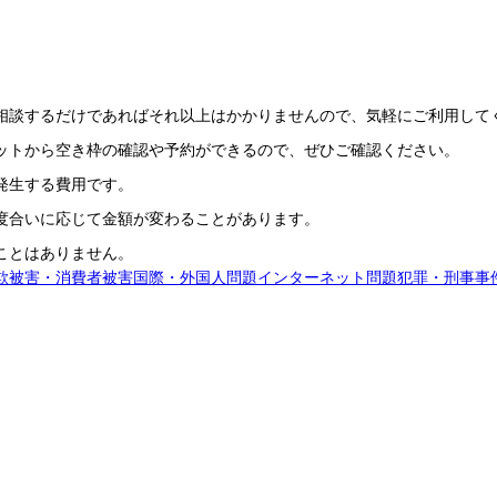
相談するだけであればそれ以上はかかりませんので、気軽にご利用して
ットから空き枠の確認や予約ができるので、ぜひご確認ください。
発生する費用です。
度合いに応じて金額が変わることがあります。
ことはありません。
欺被害・消費者被害
国際・外国人問題
インターネット問題
犯罪・刑事事