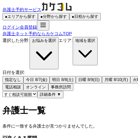
弁護士予約サービス
●
エリアから探す
●
分野から探す
●
日程から探す
ログイン
会員登録
弁護士ネット予約ならカケコムTOP
選択した分野:
エリア:
お悩みを選択
地域を選択
日付を選択:
指定なし
今日 8/7(金)
明日 8/8(土)
日曜 8/9(日)
月曜 8/10(月)
火曜
電話相談
オンライン
事務所訪問
詳細条件
▼
弁護士一覧
条件に一致する弁護士が見つかりませんでした。
💡
良くある質問