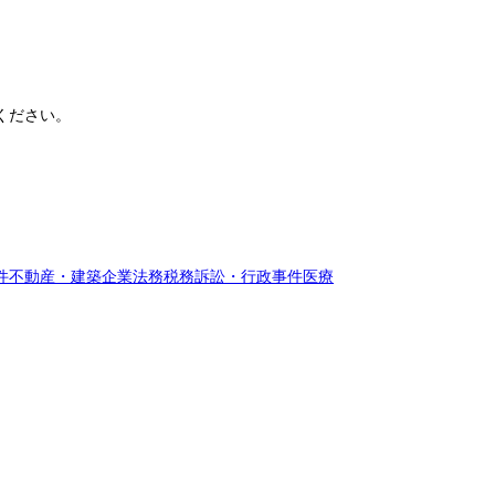
ください。
件
不動産・建築
企業法務
税務訴訟・行政事件
医療