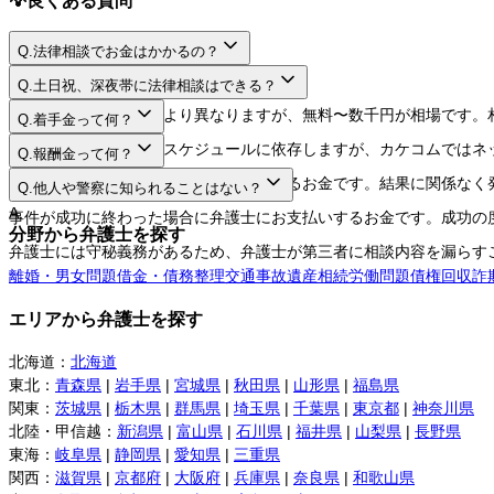
Q.
法律相談でお金はかかるの？
A.
Q.
土日祝、深夜帯に法律相談はできる？
A.
法律相談料は弁護士により異なりますが、無料〜数千円が相場です。
Q.
着手金って何？
A.
日程や時間は弁護士のスケジュールに依存しますが、カケコムではネ
Q.
報酬金って何？
A.
弁護士に事件を依頼する際にお支払いするお金です。結果に関係なく
Q.
他人や警察に知られることはない？
A.
事件が成功に終わった場合に弁護士にお支払いするお金です。成功の
分野から弁護士を探す
弁護士には守秘義務があるため、弁護士が第三者に相談内容を漏らす
離婚・男女問題
借金・債務整理
交通事故
遺産相続
労働問題
債権回収
詐
エリアから弁護士を探す
北海道
：
北海道
東北
：
青森県
|
岩手県
|
宮城県
|
秋田県
|
山形県
|
福島県
関東
：
茨城県
|
栃木県
|
群馬県
|
埼玉県
|
千葉県
|
東京都
|
神奈川県
北陸・甲信越
：
新潟県
|
富山県
|
石川県
|
福井県
|
山梨県
|
長野県
東海
：
岐阜県
|
静岡県
|
愛知県
|
三重県
関西
：
滋賀県
|
京都府
|
大阪府
|
兵庫県
|
奈良県
|
和歌山県