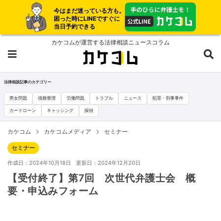
今はまだ迷っている方も。
困った時にLINEですぐに
当日予約できる
カケコムが運営する法律相談ニュースコラム
法律相談記事のカテゴリー
男女問題
債務整理
労働問題
トラブル
ニュース
犯罪・刑事事件
カードローン
キャッシング
探偵
カケコム
カケコムメディア
セミナー
セミナー
作成日：2024年10月18日
更新日：2024年12月20日
【受付終了】第7回 次世代弁護士会 概
要・申込みフォーム