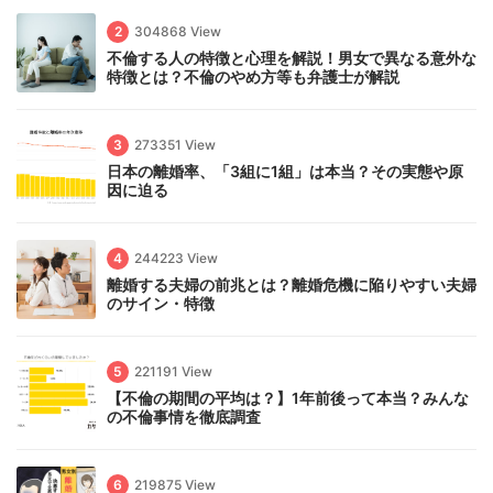
2
304868 View
不倫する人の特徴と心理を解説！男女で異なる意外な
特徴とは？不倫のやめ方等も弁護士が解説
3
273351 View
日本の離婚率、「3組に1組」は本当？その実態や原
因に迫る
4
244223 View
離婚する夫婦の前兆とは？離婚危機に陥りやすい夫婦
のサイン・特徴
5
221191 View
【不倫の期間の平均は？】1年前後って本当？みんな
の不倫事情を徹底調査
6
219875 View