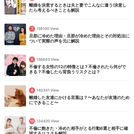
離婚を決意するときは夫と妻でこんなに違う!決意し
たら考えるべきことも解説
7
159100 View
旦那に冷めた理由・旦那が冷めた理由とその対処法に
ついて実際の声を元に解説
8
156643 View
不倫する女性の12の特徴とは？不倫されたら何がで
きる？不倫したら背負うリスクとは？
9
140341 View
離婚した友達にかける言葉は？〜あなたが友達のため
にできること〜
10
134420 View
不倫に飽きた・冷めた相手がとる行動6選と相手に確
認するリスクを解説