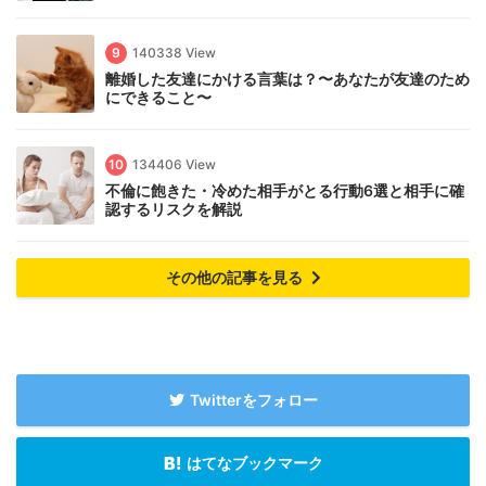
9
140338 View
離婚した友達にかける言葉は？〜あなたが友達のため
にできること〜
10
134406 View
不倫に飽きた・冷めた相手がとる行動6選と相手に確
認するリスクを解説
その他の記事を見る
Twitterをフォロー
はてなブックマーク