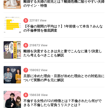
離婚する夫婦の前兆とは？離婚危機に陥りやすい夫婦
のサイン・特徴
5
221181 View
【不倫の期間の平均は？】1年前後って本当？みんな
の不倫事情を徹底調査
6
219873 View
離婚を決意するときは夫と妻でこんなに違う!決意し
たら考えるべきことも解説
7
159092 View
旦那に冷めた理由・旦那が冷めた理由とその対処法に
ついて実際の声を元に解説
8
156638 View
不倫する女性の12の特徴とは？不倫されたら何がで
きる？不倫したら背負うリスクとは？