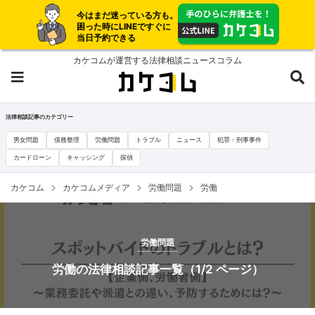
今はまだ迷っている方も。
困った時にLINEですぐに
当日予約できる
カケコムが運営する法律相談ニュースコラム
法律相談記事のカテゴリー
男女問題
債務整理
労働問題
トラブル
ニュース
犯罪・刑事事件
カードローン
キャッシング
探偵
カケコム
カケコムメディア
労働問題
労働
労働問題
労働の法律相談記事一覧（1/2 ページ）