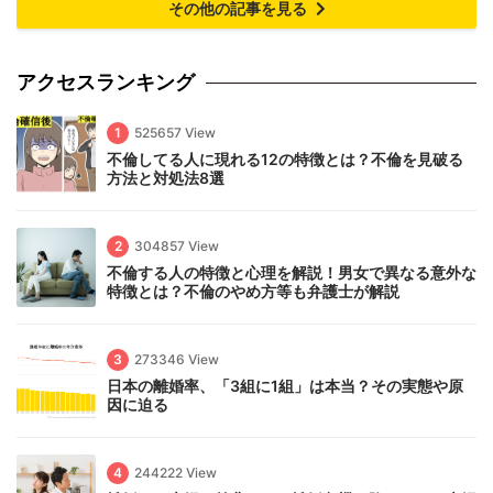
その他の記事を見る
アクセスランキング
1
525657 View
不倫してる人に現れる12の特徴とは？不倫を見破る
方法と対処法8選
2
304857 View
不倫する人の特徴と心理を解説！男女で異なる意外な
特徴とは？不倫のやめ方等も弁護士が解説
3
273346 View
日本の離婚率、「3組に1組」は本当？その実態や原
因に迫る
4
244222 View