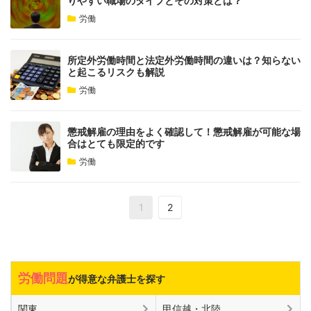
りやすい職場のタイプとその対策とは？
労働
所定外労働時間と法定外労働時間の違いは？知らない
と起こるリスクも解説
労働
懲戒解雇の理由をよく確認して！懲戒解雇が可能な場
合はとても限定的です
労働
1
2
労働問題
が得意な弁護士を探す
関東
甲信越・北陸