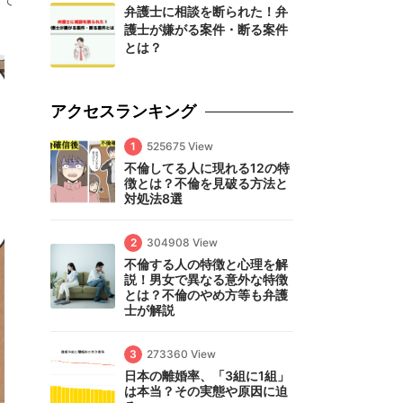
って
弁護士に相談を断られた！弁
護士が嫌がる案件・断る案件
とは？
アクセスランキング
1
525675 View
不倫してる人に現れる12の特
徴とは？不倫を見破る方法と
対処法8選
2
304908 View
不倫する人の特徴と心理を解
説！男女で異なる意外な特徴
とは？不倫のやめ方等も弁護
士が解説
3
273360 View
日本の離婚率、「3組に1組」
は本当？その実態や原因に迫