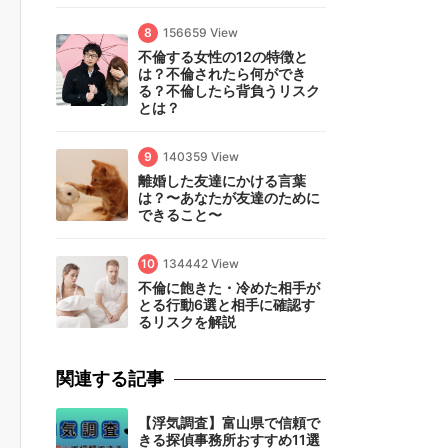
8
156659 View
不倫する女性の12の特徴と
は？不倫されたら何ができ
る？不倫したら背負うリスク
とは？
9
140359 View
離婚した友達にかける言葉
は？〜あなたが友達のために
できること〜
10
134442 View
不倫に飽きた・冷めた相手が
とる行動6選と相手に確認す
るリスクを解説
関連する記事
【浮気調査】富山県で信頼で
きる探偵事務所おすすめ11選