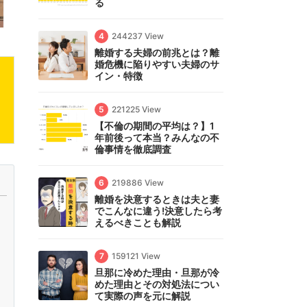
る
4
244237 View
離婚する夫婦の前兆とは？離
婚危機に陥りやすい夫婦のサ
イン・特徴
5
221225 View
【不倫の期間の平均は？】1
年前後って本当？みんなの不
倫事情を徹底調査
6
219886 View
離婚を決意するときは夫と妻
でこんなに違う!決意したら考
えるべきことも解説
7
159121 View
旦那に冷めた理由・旦那が冷
めた理由とその対処法につい
て実際の声を元に解説