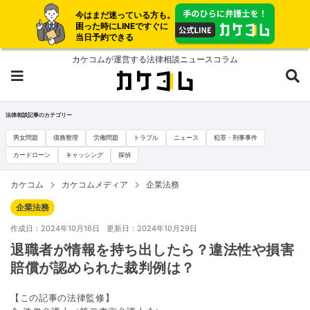
今はまだ迷っている方も。
困った時にLINEですぐに
当日予約できる
カケコムが運営する法律相談ニュースコラム
法律相談記事のカテゴリー
男女問題
債務整理
労働問題
トラブル
ニュース
犯罪・刑事事件
カードローン
キャッシング
探偵
カケコム
カケコムメディア
企業法務
企業法務
作成日：2024年10月16日
更新日：2024年10月29日
退職者が情報を持ち出したら？違法性や損害
賠償が認められた裁判例は？
【この記事の法律監修】