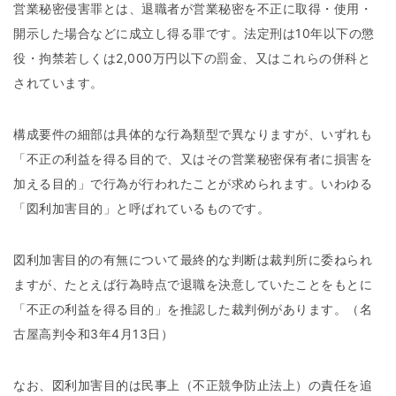
営業秘密侵害罪とは、退職者が営業秘密を不正に取得・使用・
開示した場合などに成立し得る罪です。法定刑は10年以下の懲
役・拘禁若しくは2,000万円以下の罰金、又はこれらの併科と
されています。
構成要件の細部は具体的な行為類型で異なりますが、いずれも
「不正の利益を得る目的で、又はその営業秘密保有者に損害を
加える目的」で行為が行われたことが求められます。いわゆる
「図利加害目的」と呼ばれているものです。
図利加害目的の有無について最終的な判断は裁判所に委ねられ
ますが、たとえば行為時点で退職を決意していたことをもとに
「不正の利益を得る目的」を推認した裁判例があります。（名
古屋高判令和3年4月13日）
なお、図利加害目的は民事上（不正競争防止法上）の責任を追