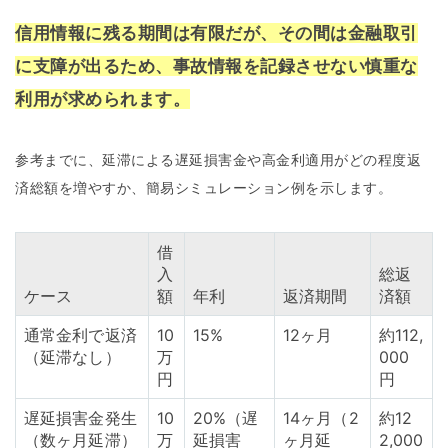
信用情報に残る期間は有限だが、その間は金融取引
に支障が出るため、事故情報を記録させない慎重な
利用が求められます。
参考までに、延滞による遅延損害金や高金利適用がどの程度返
済総額を増やすか、簡易シミュレーション例を示します。
借
入
総返
ケース
額
年利
返済期間
済額
通常金利で返済
10
15%
12ヶ月
約112,
（延滞なし）
万
000
円
円
遅延損害金発生
10
20%（遅
14ヶ月（2
約12
（数ヶ月延滞）
万
延損害
ヶ月延
2,000