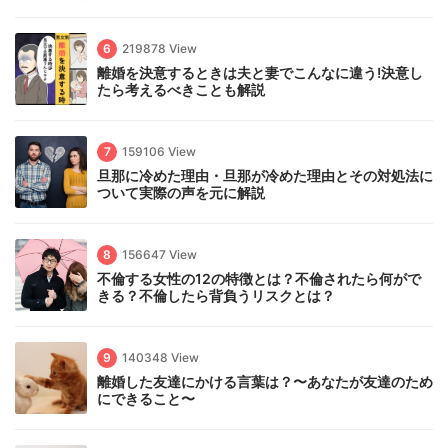
6
219878 View
離婚を決意するときは夫と妻でこんなに違う!決意し
たら考えるべきことも解説
7
159106 View
旦那に冷めた理由・旦那が冷めた理由とその対処法に
ついて実際の声を元に解説
8
156647 View
不倫する女性の12の特徴とは？不倫されたら何がで
きる？不倫したら背負うリスクとは？
9
140348 View
離婚した友達にかける言葉は？〜あなたが友達のため
にできること〜