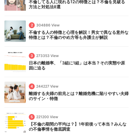
不倫してる人に現れる12の特徴とは？不倫を見破る
方法と対処法8選
2
304886 View
不倫する人の特徴と心理を解説！男女で異なる意外な
特徴とは？不倫のやめ方等も弁護士が解説
3
273353 View
日本の離婚率、「3組に1組」は本当？その実態や原
因に迫る
4
244227 View
離婚する夫婦の前兆とは？離婚危機に陥りやすい夫婦
のサイン・特徴
5
221200 View
【不倫の期間の平均は？】1年前後って本当？みんな
の不倫事情を徹底調査