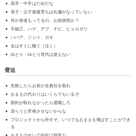
高卒・中卒はだめだな
母子・父子家庭育ちは礼儀がなっていない
何か発達もってるの、お前病気か？
不細工、ハゲ、デブ、チビ、ヒョロガリ
ババア、ジジイ、ガキ
女はすぐに騒ぐ（泣く）
ゆとり・ゆとり世代は使えない
脅迫
失敗したらお前が全責任を取れ
おまえの代わりはいくらでもいるぞ
契約が取れなかったら退職しろ
逆らうと昇格させないからな
プロジェクトから外すぞ、いつでもおまえを飛ばすことができ
る
おまえのせいで会社は損失だ