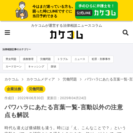
今はまだ迷っている方も。
困った時にLINEですぐに
当日予約できる
カケコムが運営する法律相談ニュースコラム
法律相談記事のカテゴリー
男女問題
債務整理
労働問題
トラブル
ニュース
犯罪・刑事事件
カードローン
キャッシング
探偵
カケコム
カケコムメディア
労働問題
パワハラにあたる言葉一覧-
企業法務
労働問題
作成日：2022年06月30日
更新日：2025年04月24日
パワハラにあたる言葉一覧-言動以外の注意
点も解説
時代も違えば価値観も違う。時には「え、こんなことで？」という