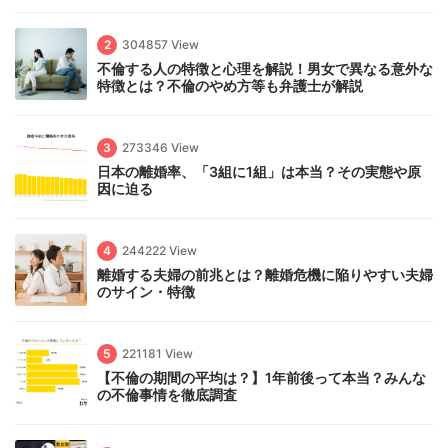
2
304857 View
不倫する人の特徴と心理を解説！男女で異なる意外な
特徴とは？不倫のやめ方等も弁護士が解説
3
273346 View
日本の離婚率、「3組に1組」は本当？その実態や原
因に迫る
4
244222 View
離婚する夫婦の前兆とは？離婚危機に陥りやすい夫婦
のサイン・特徴
5
221181 View
【不倫の期間の平均は？】1年前後って本当？みんな
の不倫事情を徹底調査