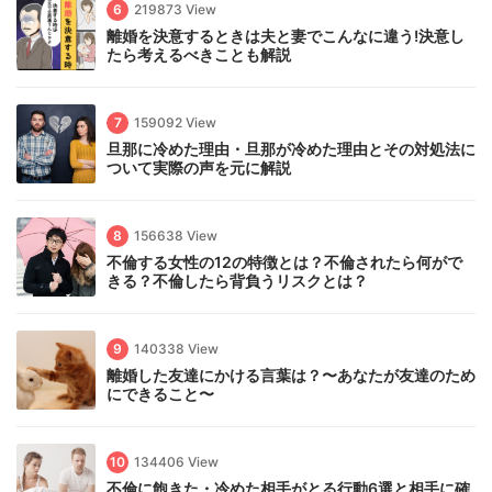
6
219873 View
離婚を決意するときは夫と妻でこんなに違う!決意し
たら考えるべきことも解説
7
159092 View
旦那に冷めた理由・旦那が冷めた理由とその対処法に
ついて実際の声を元に解説
8
156638 View
不倫する女性の12の特徴とは？不倫されたら何がで
きる？不倫したら背負うリスクとは？
9
140338 View
離婚した友達にかける言葉は？〜あなたが友達のため
にできること〜
10
134406 View
不倫に飽きた・冷めた相手がとる行動6選と相手に確