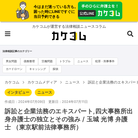
今はまだ迷っている方も。
困った時にLINEですぐに
当日予約できる
カケコムが運営する法律相談ニュースコラム
法律相談記事のカテゴリー
男女問題
債務整理
労働問題
トラブル
ニュース
犯罪・刑事事件
カードローン
キャッシング
探偵
カケコム
カケコムメディア
ニュース
訴訟と企業法務のエキスパート
インタビュー
ニュース
作成日：2024年07月09日
更新日：2024年07月11日
訴訟と企業法務のエキスパート,四大事務所出
身弁護士の独立とその強み / 玉城 光博 弁護
士 （東京駅前法律事務所）