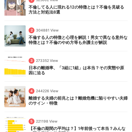
不倫してる人に現れる12の特徴とは？不倫を見破る
方法と対処法8選
2
304881 View
不倫する人の特徴と心理を解説！男女で異なる意外な
特徴とは？不倫のやめ方等も弁護士が解説
3
273352 View
日本の離婚率、「3組に1組」は本当？その実態や原
因に迫る
4
244226 View
離婚する夫婦の前兆とは？離婚危機に陥りやすい夫婦
のサイン・特徴
5
221198 View
【不倫の期間の平均は？】1年前後って本当？みんな