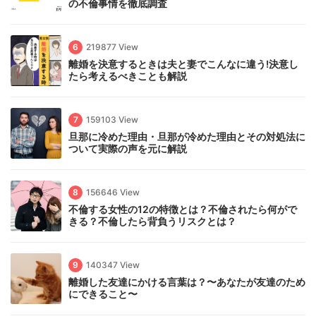
の不倫事情を徹底調査
6
219877 View
離婚を決意するときは夫と妻でこんなに違う!決意し
たら考えるべきことも解説
7
159103 View
旦那に冷めた理由・旦那が冷めた理由とその対処法に
ついて実際の声を元に解説
8
156646 View
不倫する女性の12の特徴とは？不倫されたら何がで
きる？不倫したら背負うリスクとは？
9
140347 View
離婚した友達にかける言葉は？〜あなたが友達のため
にできること〜