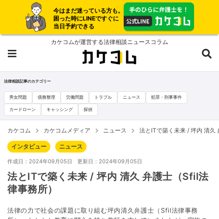
今はまだ迷っている方も。
困った時にLINEですぐに
当日予約できる
カケコムが運営する法律相談ニュースコラム
法律相談記事のカテゴリー
男女問題
債務整理
労働問題
トラブル
ニュース
犯罪・刑事事件
カードローン
キャッシング
探偵
カケコム
カケコムメディア
ニュース
法とITで築く未来 / 坪内 清久
インタビュー
ニュース
作成日：2024年09月05日
更新日：2024年09月05日
法とITで築く未来 / 坪内 清久 弁護士（Sfil法
律事務所）
法律の力で社会の課題に取り組む坪内清久弁護士（Sfil法律事務