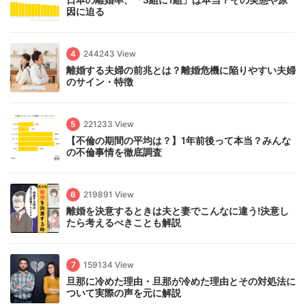
因に迫る
4
244243 View
離婚する夫婦の前兆とは？離婚危機に陥りやすい夫婦
のサイン・特徴
5
221233 View
【不倫の期間の平均は？】1年前後って本当？みんな
の不倫事情を徹底調査
6
219891 View
離婚を決意するときは夫と妻でこんなに違う!決意し
たら考えるべきことも解説
7
159134 View
旦那に冷めた理由・旦那が冷めた理由とその対処法に
ついて実際の声を元に解説