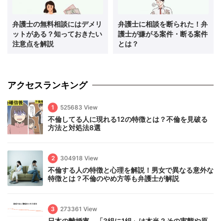
弁護士の無料相談にはデメリ
弁護士に相談を断られた！弁
ットがある？知っておきたい
護士が嫌がる案件・断る案件
注意点を解説
とは？
アクセスランキング
1
525683 View
不倫してる人に現れる12の特徴とは？不倫を見破る
方法と対処法8選
2
304918 View
不倫する人の特徴と心理を解説！男女で異なる意外な
特徴とは？不倫のやめ方等も弁護士が解説
3
273361 View
日本の離婚率、「3組に1組」は本当？その実態や原