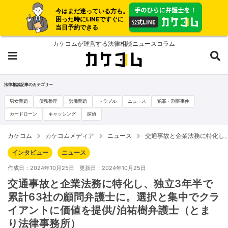
今はまだ迷っている方も。
困った時にLINEですぐに
当日予約できる
カケコムが運営する法律相談ニュースコラム
法律相談記事のカテゴリー
男女問題
債務整理
労働問題
トラブル
ニュース
犯罪・刑事事件
カードローン
キャッシング
探偵
カケコム
カケコムメディア
ニュース
交通事故と企業法務に特化し
インタビュー
ニュース
作成日：2024年10月25日
更新日：2024年10月25日
交通事故と企業法務に特化し、独立3年半で
累計63社の顧問弁護士に。選択と集中でクラ
イアントに価値を提供/泊祐樹弁護士（とま
り法律事務所）