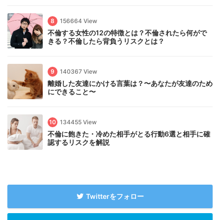
8
156664 View
不倫する女性の12の特徴とは？不倫されたら何がで
きる？不倫したら背負うリスクとは？
9
140367 View
離婚した友達にかける言葉は？〜あなたが友達のため
にできること〜
10
134455 View
不倫に飽きた・冷めた相手がとる行動6選と相手に確
認するリスクを解説
Twitterをフォロー