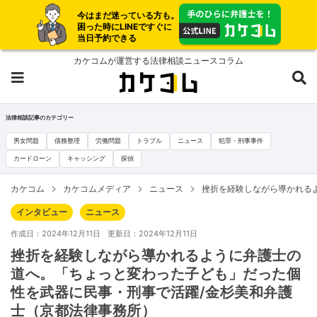
今はまだ迷っている方も。
困った時にLINEですぐに
当日予約できる
カケコムが運営する法律相談ニュースコラム
法律相談記事のカテゴリー
男女問題
債務整理
労働問題
トラブル
ニュース
犯罪・刑事事件
カードローン
キャッシング
探偵
カケコム
カケコムメディア
ニュース
挫折を経験しながら導かれる
インタビュー
ニュース
作成日：2024年12月11日
更新日：2024年12月11日
挫折を経験しながら導かれるように弁護士の
道へ。「ちょっと変わった子ども」だった個
性を武器に民事・刑事で活躍/金杉美和弁護
士（京都法律事務所）