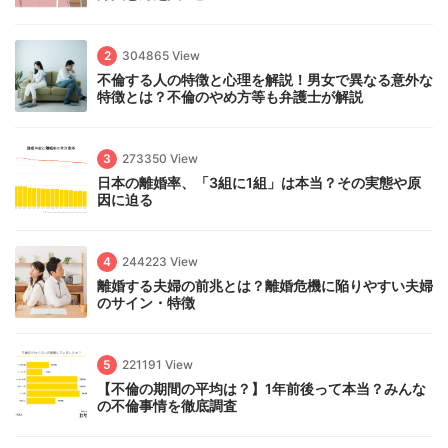
2
304865 View
不倫する人の特徴と心理を解説！男女で異なる意外な
特徴とは？不倫のやめ方等も弁護士が解説
3
273350 View
日本の離婚率、「3組に1組」は本当？その実態や原
因に迫る
4
244223 View
離婚する夫婦の前兆とは？離婚危機に陥りやすい夫婦
のサイン・特徴
5
221191 View
【不倫の期間の平均は？】1年前後って本当？みんな
の不倫事情を徹底調査