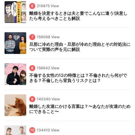
6
219875 View
離婚を決意するときは夫と妻でこんなに違う!決意し
たら考えるべきことも解説
7
159098 View
旦那に冷めた理由・旦那が冷めた理由とその対処法に
ついて実際の声を元に解説
8
156642 View
不倫する女性の12の特徴とは？不倫されたら何がで
きる？不倫したら背負うリスクとは？
9
140340 View
離婚した友達にかける言葉は？〜あなたが友達のため
にできること〜
10
134410 View