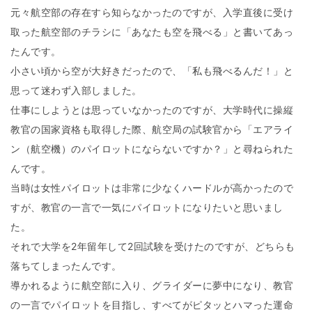
元々航空部の存在すら知らなかったのですが、入学直後に受け
取った航空部のチラシに「あなたも空を飛べる」と書いてあっ
たんです。
小さい頃から空が大好きだったので、「私も飛べるんだ！」と
思って迷わず入部しました。
仕事にしようとは思っていなかったのですが、大学時代に操縦
教官の国家資格も取得した際、航空局の試験官から「エアライ
ン（航空機）のパイロットにならないですか？」と尋ねられた
んです。
当時は女性パイロットは非常に少なくハードルが高かったので
すが、教官の一言で一気にパイロットになりたいと思いまし
た。
それで大学を2年留年して2回試験を受けたのですが、どちらも
落ちてしまったんです。
導かれるように航空部に入り、グライダーに夢中になり、教官
の一言でパイロットを目指し、すべてがピタッとハマった運命