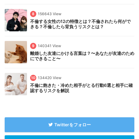
8
156643 View
不倫する女性の12の特徴とは？不倫されたら何がで
きる？不倫したら背負うリスクとは？
9
140341 View
離婚した友達にかける言葉は？〜あなたが友達のため
にできること〜
10
134420 View
不倫に飽きた・冷めた相手がとる行動6選と相手に確
認するリスクを解説
Twitterをフォロー