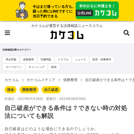
今はまだ迷っている方も。
困った時にLINEですぐに
当日予約できる
カケコムが運営する法律相談ニュースコラム
法律相談記事のカテゴリー
男女問題
債務整理
労働問題
トラブル
ニュース
犯罪・刑事事件
カードローン
キャッシング
探偵
カケコム
カケコムメディア
債務整理
自己破産ができる条件は？で
借金
債務整理
自己破産
作成日：2021年01月28日
更新日：2024年08月09日
自己破産ができる条件は？できない時の対処
法についても解説
自己破産はどのような場合にできるのでしょうか。