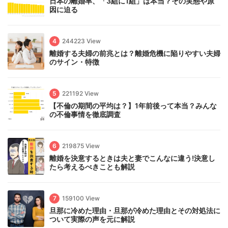
日本の離婚率、「3組に1組」は本当？その実態や原
因に迫る
4
244223 View
離婚する夫婦の前兆とは？離婚危機に陥りやすい夫婦
のサイン・特徴
5
221192 View
【不倫の期間の平均は？】1年前後って本当？みんな
の不倫事情を徹底調査
6
219875 View
離婚を決意するときは夫と妻でこんなに違う!決意し
たら考えるべきことも解説
7
159100 View
旦那に冷めた理由・旦那が冷めた理由とその対処法に
ついて実際の声を元に解説