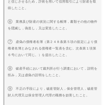
と信じさせるため，詐術を用いて信用取引により財産を取
得したこと。
⑥ 業務及び財産の状況に関する帳簿，書類その他の物件
を隠滅し，偽造し，又は変造したこと。
⑦ 虚偽の債権者名簿（第２４８条第５項の規定により債
権者名簿とみなされる債権者一覧表を含む。次条第１項第
６号において同じ。）を提出したこと。
⑧ 破産手続において裁判所が行う調査において，説明を
拒み，又は虚偽の説明をしたこと。
⑨ 不正の手段により，破産管財人，保全管理人，破産管
財人代理又は保全管理人代理の職務を妨害したこと。