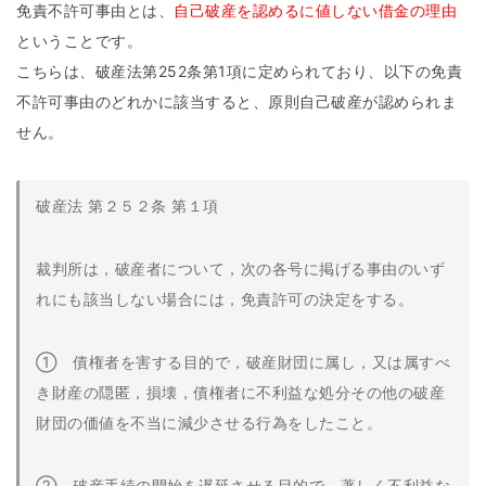
免責不許可事由とは、
自己破産を認めるに値しない借金の理由
ということです。
こちらは、破産法第252条第1項に定められており、以下の免責
不許可事由のどれかに該当すると、原則自己破産が認められま
せん。
破産法 第２５２条 第１項
裁判所は，破産者について，次の各号に掲げる事由のいず
れにも該当しない場合には，免責許可の決定をする。
① 債権者を害する目的で，破産財団に属し，又は属すべ
き財産の隠匿，損壊，債権者に不利益な処分その他の破産
財団の価値を不当に減少させる行為をしたこと。
② 破産手続の開始を遅延させる目的で，著しく不利益な