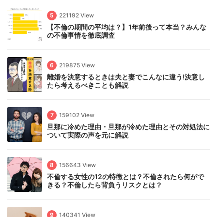
5
221192 View
【不倫の期間の平均は？】1年前後って本当？みんな
の不倫事情を徹底調査
6
219875 View
離婚を決意するときは夫と妻でこんなに違う!決意し
たら考えるべきことも解説
7
159102 View
旦那に冷めた理由・旦那が冷めた理由とその対処法に
ついて実際の声を元に解説
8
156643 View
不倫する女性の12の特徴とは？不倫されたら何がで
きる？不倫したら背負うリスクとは？
9
140341 View