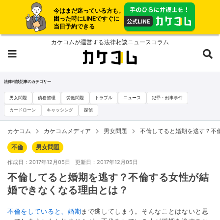
今はまだ迷っている方も。
困った時にLINEですぐに
当日予約できる
カケコムが運営する法律相談ニュースコラム
法律相談記事のカテゴリー
男女問題
債務整理
労働問題
トラブル
ニュース
犯罪・刑事事件
カードローン
キャッシング
探偵
カケコム
カケコムメディア
男女問題
不倫してると婚期を逃す？不
不倫
男女問題
作成日：2017年12月05日
更新日：2017年12月05日
不倫してると婚期を逃す？不倫する女性が結
婚できなくなる理由とは？
不倫をしていると、婚期
まで逃してしまう。そんなことはないと思