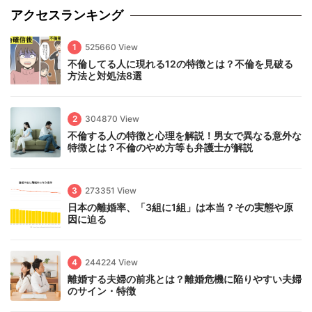
アクセスランキング
1
525660 View
不倫してる人に現れる12の特徴とは？不倫を見破る
方法と対処法8選
2
304870 View
不倫する人の特徴と心理を解説！男女で異なる意外な
特徴とは？不倫のやめ方等も弁護士が解説
3
273351 View
日本の離婚率、「3組に1組」は本当？その実態や原
因に迫る
4
244224 View
離婚する夫婦の前兆とは？離婚危機に陥りやすい夫婦
のサイン・特徴