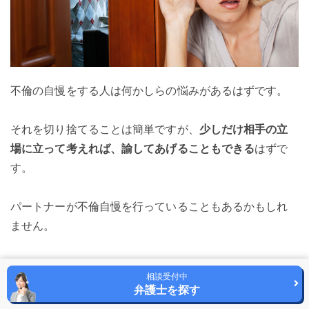
不倫の自慢をする人は何かしらの悩みがあるはずです。
それを切り捨てることは簡単ですが、
少しだけ相手の立
場に立って考えれば、諭してあげることもできる
はずで
す。
パートナーが不倫自慢を行っていることもあるかもしれ
ません。
弁護士や探偵といった専
再構築が難しいのならば、
相談受付中
門家に相談しましょう
。
弁護士を探す