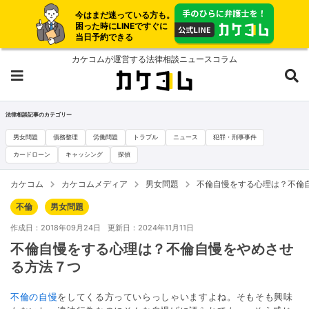
今はまだ迷っている方も。
困った時にLINEですぐに
当日予約できる
カケコムが運営する法律相談ニュースコラム
法律相談記事のカテゴリー
男女問題
債務整理
労働問題
トラブル
ニュース
犯罪・刑事事件
カードローン
キャッシング
探偵
カケコム
カケコムメディア
男女問題
不倫自慢をする心理は？不倫
不倫
男女問題
作成日：2018年09月24日
更新日：2024年11月11日
不倫自慢をする心理は？不倫自慢をやめさせ
る方法７つ
不倫の自慢
をしてくる方っていらっしゃいますよね。そもそも興味