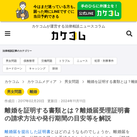
今はまだ迷っている方も。
困った時にLINEですぐに
当日予約できる
カケコムが運営する法律相談ニュースコラム
法律相談記事のカテゴリー
男女問題
債務整理
労働問題
トラブル
ニュース
犯罪・刑事事件
カードローン
キャッシング
探偵
カケコム
カケコムメディア
男女問題
離婚を証明する書類とは？離
男女問題
離婚
作成日：2017年02月20日
更新日：2024年11月11日
離婚を証明する書類とは？離婚届受理証明書
の請求方法や発行期間の目安等を解説
離婚届を提出した証明書
とはどのようなものでしょうか。離婚届を