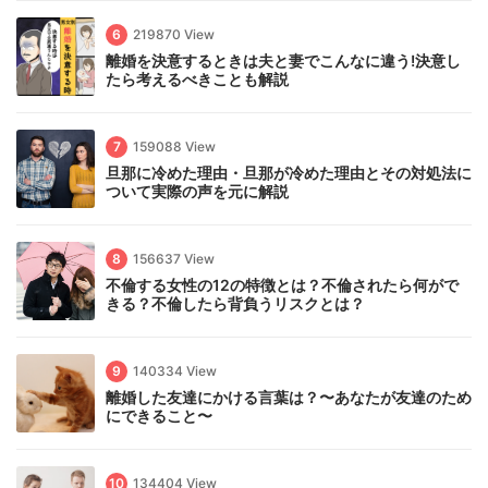
6
219870 View
離婚を決意するときは夫と妻でこんなに違う!決意し
たら考えるべきことも解説
7
159088 View
旦那に冷めた理由・旦那が冷めた理由とその対処法に
ついて実際の声を元に解説
8
156637 View
不倫する女性の12の特徴とは？不倫されたら何がで
きる？不倫したら背負うリスクとは？
9
140334 View
離婚した友達にかける言葉は？〜あなたが友達のため
にできること〜
10
134404 View