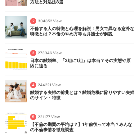
方法と対処法8選
2
304852 View
不倫する人の特徴と心理を解説！男女で異なる意外な
特徴とは？不倫のやめ方等も弁護士が解説
3
273346 View
日本の離婚率、「3組に1組」は本当？その実態や原
因に迫る
4
244221 View
離婚する夫婦の前兆とは？離婚危機に陥りやすい夫婦
のサイン・特徴
5
221177 View
【不倫の期間の平均は？】1年前後って本当？みんな
の不倫事情を徹底調査