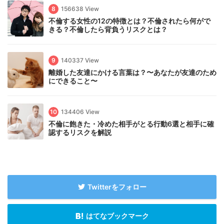
8
156638 View
不倫する女性の12の特徴とは？不倫されたら何がで
きる？不倫したら背負うリスクとは？
9
140337 View
離婚した友達にかける言葉は？〜あなたが友達のため
にできること〜
10
134406 View
不倫に飽きた・冷めた相手がとる行動6選と相手に確
認するリスクを解説
Twitterをフォロー
はてなブックマーク