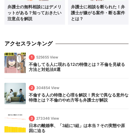
弁護士の無料相談にはデメリ
弁護士に相談を断られた！弁
ットがある？知っておきたい
護士が嫌がる案件・断る案件
注意点を解説
とは？
アクセスランキング
1
525655 View
不倫してる人に現れる12の特徴とは？不倫を見破る
方法と対処法8選
2
304854 View
不倫する人の特徴と心理を解説！男女で異なる意外な
特徴とは？不倫のやめ方等も弁護士が解説
3
273346 View
日本の離婚率、「3組に1組」は本当？その実態や原
因に迫る