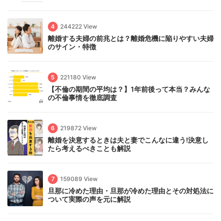
4
244222 View
離婚する夫婦の前兆とは？離婚危機に陥りやすい夫婦
のサイン・特徴
5
221180 View
【不倫の期間の平均は？】1年前後って本当？みんな
の不倫事情を徹底調査
6
219872 View
離婚を決意するときは夫と妻でこんなに違う!決意し
たら考えるべきことも解説
7
159089 View
旦那に冷めた理由・旦那が冷めた理由とその対処法に
ついて実際の声を元に解説