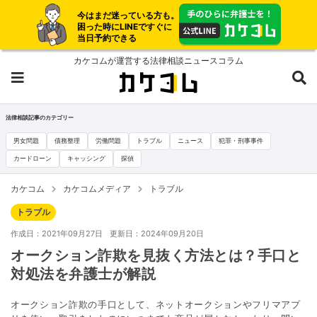
今はまだ迷っている方も。
困った時にLINEですぐに
当日予約できる
カケコムが運営する法律相談ニュースコラム
法律相談記事のカテゴリー
男女問題
債務整理
労働問題
トラブル
ニュース
犯罪・刑事事件
カードローン
キャッシング
探偵
カケコム
カケコムメディア
トラブル
トラブル
作成日：2021年09月27日
更新日：2024年09月20日
オークション詐欺を見抜く方法とは？手口と
対処法を弁護士が解説
オークション詐欺の手口として、ネットオークションやフリマアプ