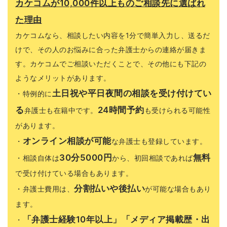
カケコムが10,000件以上ものご相談先に選ばれ
た理由
カケコムなら、相談したい内容を1分で簡単入力し、送るだ
けで、その人のお悩みに合った弁護士からの連絡が届きま
す。カケコムでご相談いただくことで、その他にも下記の
ようなメリットがあります。
土日祝や平日夜間の相談を受け付けてい
・特例的に
る
24時間予約
弁護士も在籍中です。
も受けられる可能性
があります。
オンライン相談が可能
・
な弁護士も登録しています。
30分5000円
無料
・相談自体は
から、初回相談であれば
で受け付けている場合もあります。
分割払いや後払い
・弁護士費用は、
が可能な場合もあり
ます。
「弁護士経験10年以上」「メディア掲載歴・出
・