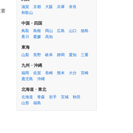
滋賀
京都
大阪
兵庫
奈良
重要
和歌山
中国・四国
鳥取
島根
岡山
広島
山口
徳島
香川
愛媛
高知
東海
山梨
長野
岐阜
静岡
愛知
三重
九州・沖縄
福岡
佐賀
長崎
熊本
大分
宮崎
鹿児島
沖縄
北海道・東北
北海道
青森
岩手
宮城
秋田
山形
福島