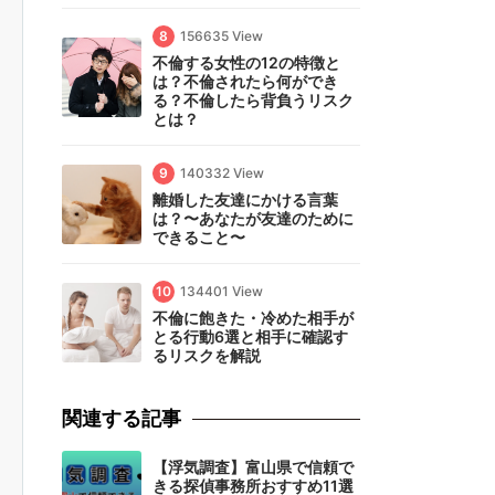
8
156635 View
不倫する女性の12の特徴と
は？不倫されたら何ができ
る？不倫したら背負うリスク
とは？
9
140332 View
離婚した友達にかける言葉
は？〜あなたが友達のために
できること〜
10
134401 View
不倫に飽きた・冷めた相手が
とる行動6選と相手に確認す
るリスクを解説
関連する記事
【浮気調査】富山県で信頼で
きる探偵事務所おすすめ11選