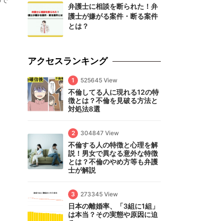
ので
弁護士に相談を断られた！弁
護士が嫌がる案件・断る案件
とは？
アクセスランキング
1
525645 View
不倫してる人に現れる12の特
徴とは？不倫を見破る方法と
対処法8選
2
304847 View
不倫する人の特徴と心理を解
説！男女で異なる意外な特徴
とは？不倫のやめ方等も弁護
士が解説
3
273345 View
日本の離婚率、「3組に1組」
は本当？その実態や原因に迫