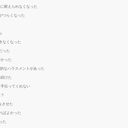
ラに耐えられなくなった
のがつらくなった
ら
できなくなった
だった
辛かった
済的なハラスメントがあった
れ続けた
を手伝ってくれない
は？
をさせた
えればよかった
った