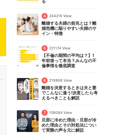
る
4
244219 View
離婚する夫婦の前兆とは？離
婚危機に陥りやすい夫婦のサ
イン・特徴
5
221174 View
【不倫の期間の平均は？】1
年前後って本当？みんなの不
倫事情を徹底調査
6
219868 View
離婚を決意するときは夫と妻
でこんなに違う!決意したら考
えるべきことも解説
7
159084 View
旦那に冷めた理由・旦那が冷
めた理由とその対処法につい
て実際の声を元に解説