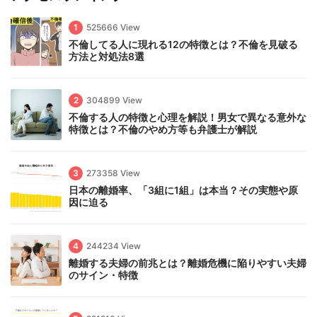
1
525666 View
不倫してる人に現れる12の特徴とは？不倫を見破る
方法と対処法8選
2
304899 View
不倫する人の特徴と心理を解説！男女で異なる意外な
特徴とは？不倫のやめ方等も弁護士が解説
3
273358 View
日本の離婚率、「3組に1組」は本当？その実態や原
因に迫る
4
244234 View
離婚する夫婦の前兆とは？離婚危機に陥りやすい夫婦
のサイン・特徴