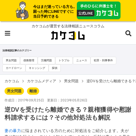
今はまだ迷っている方も。
困った時にLINEですぐに
当日予約できる
カケコムが運営する法律相談ニュースコラム
法律相談記事のカテゴリー
男女問題
債務整理
労働問題
トラブル
ニュース
犯罪・刑事事件
カードローン
キャッシング
探偵
カケコム
カケコムメディア
男女問題
逆DVを受けたら離婚できる
男女問題
離婚
作成日：2017年09月25日
更新日：2023年05月26日
逆DVを受けたら離婚できる？親権獲得や慰謝
料請求するには？その他対処法も解説
妻の暴力
に悩まされている方のために対処法をご紹介します。夫が