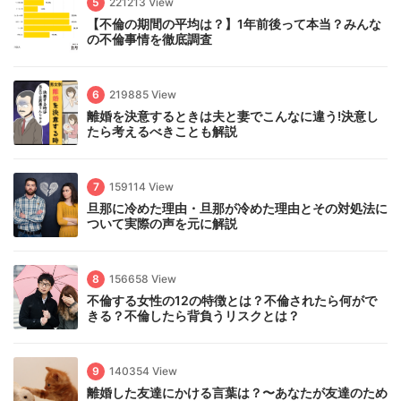
5
221213 View
【不倫の期間の平均は？】1年前後って本当？みんな
の不倫事情を徹底調査
6
219885 View
離婚を決意するときは夫と妻でこんなに違う!決意し
たら考えるべきことも解説
7
159114 View
旦那に冷めた理由・旦那が冷めた理由とその対処法に
ついて実際の声を元に解説
8
156658 View
不倫する女性の12の特徴とは？不倫されたら何がで
きる？不倫したら背負うリスクとは？
9
140354 View
離婚した友達にかける言葉は？〜あなたが友達のため