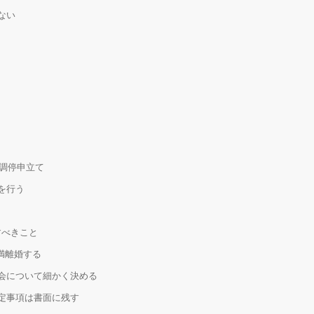
ない
流調停申立て
を行う
すべきこと
満離婚する
面会について細かく決める
決定事項は書面に残す