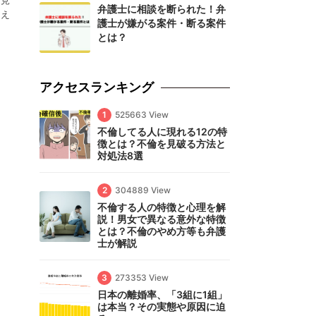
を見
弁護士に相談を断られた！弁
会え
護士が嫌がる案件・断る案件
とは？
アクセスランキング
1
525663 View
不倫してる人に現れる12の特
徴とは？不倫を見破る方法と
対処法8選
2
304889 View
不倫する人の特徴と心理を解
説！男女で異なる意外な特徴
とは？不倫のやめ方等も弁護
士が解説
3
273353 View
日本の離婚率、「3組に1組」
は本当？その実態や原因に迫