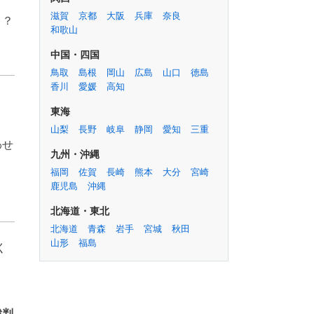
滋賀
京都
大阪
兵庫
奈良
う？
和歌山
中国・四国
鳥取
島根
岡山
広島
山口
徳島
香川
愛媛
高知
東海
山梨
長野
岐阜
静岡
愛知
三重
わせ
九州・沖縄
福岡
佐賀
長崎
熊本
大分
宮崎
鹿児島
沖縄
北海道・東北
北海道
青森
岩手
宮城
秋田
山形
福島
く
裁判