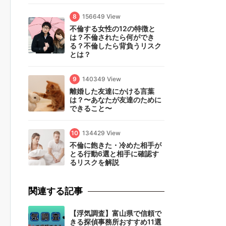
8
156649 View
不倫する女性の12の特徴と
は？不倫されたら何ができ
る？不倫したら背負うリスク
とは？
9
140349 View
離婚した友達にかける言葉
は？〜あなたが友達のために
できること〜
10
134429 View
不倫に飽きた・冷めた相手が
とる行動6選と相手に確認す
るリスクを解説
関連する記事
【浮気調査】富山県で信頼で
きる探偵事務所おすすめ11選