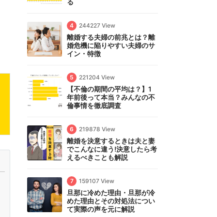
る
4
244227 View
離婚する夫婦の前兆とは？離
婚危機に陥りやすい夫婦のサ
イン・特徴
5
221204 View
【不倫の期間の平均は？】1
年前後って本当？みんなの不
倫事情を徹底調査
6
219878 View
離婚を決意するときは夫と妻
でこんなに違う!決意したら考
えるべきことも解説
7
159107 View
旦那に冷めた理由・旦那が冷
めた理由とその対処法につい
て実際の声を元に解説