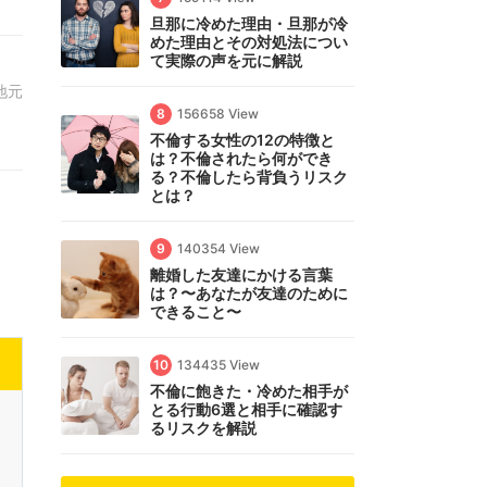
旦那に冷めた理由・旦那が冷
めた理由とその対処法につい
て実際の声を元に解説
地元
8
156658 View
不倫する女性の12の特徴と
は？不倫されたら何ができ
る？不倫したら背負うリスク
とは？
9
140354 View
離婚した友達にかける言葉
は？〜あなたが友達のために
できること〜
10
134435 View
不倫に飽きた・冷めた相手が
とる行動6選と相手に確認す
るリスクを解説