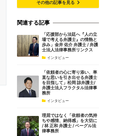
その他の記事を見る
関連する記事
「応援部から法廷へ『人の立
場で考える弁護士』の情熱と
歩み」金井 佑介 弁護士 / 弁護
士法人法律事務所リンクス
インタビュー
「依頼者の心に寄り添い、率
直な思いを引き出せる弁護士
を目指して」松岡 諒弁護士/
弁護士法人フラクタル法律事
務所
インタビュー
理屈ではなく「依頼者の気持
ちや感情、納得感」を大切に
/ 林 正和 弁護士 / ベーグル法
律事務所