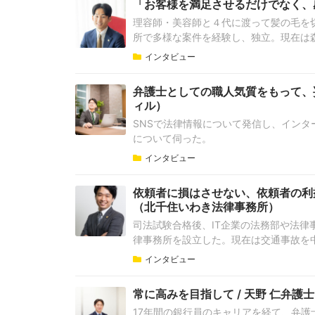
「お客様を満足させるだけでなく、感
理容師・美容師と４代に渡って髪の毛を
所で多様な案件を経験し、独立。現在は森
インタビュー
弁護士としての職人気質をもって、妥
ィル）
SNSで法律情報について発信し、イン
について伺った。
インタビュー
依頼者に損はさせない、依頼者の利益
（北千住いわき法律事務所）
司法試験合格後、IT企業の法務部や法律
律事務所を設立した。現在は交通事故を中
インタビュー
常に高みを目指して / 天野 仁弁
17年間の銀行員のキャリアを経て、弁