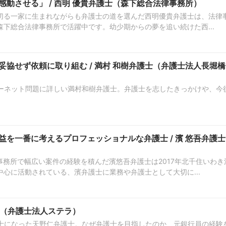
動させる」 / 西明 優貴弁護士（森下総合法律事務所）
切る一家に生まれながらも弁護士の道を選んだ西明優貴弁護士は、法律
下総合法律事務所で活躍中です。幼少期からの夢を追い続けた西...
協せず依頼に取り組む / 満村 和樹弁護士（弁護士法人長堀橋
ターネット問題に詳しい満村和樹弁護士。弁護士を志したきっかけや、今
を一番に考えるプロフェッショナルな弁護士 / 濱 悠吾弁護士
事務所で幅広い案件の経験を積んだ濱悠吾弁護士は2017年北千住いわき
心に活動されている、濱弁護士に業務や弁護士として大切に...
護士（弁護士法人ステラ）
護士になった天野仁弁護士。なぜ弁護士を目指したのか、元銀行員の経験