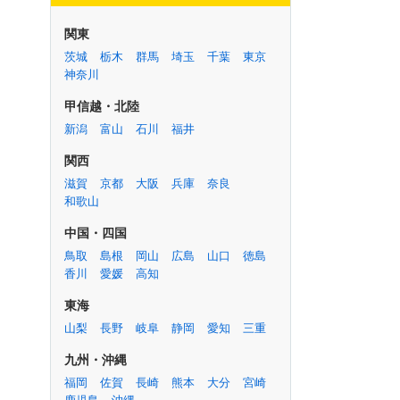
スペシャリストでありつつも
ジェネラリストでもあり続け
る－多彩な経験で培った専門
関東
性を依頼者のために活かす。
茨城
栃木
群馬
埼玉
千葉
東京
大森 景一 弁護士 / 大森総合法
神奈川
律事務所
インタビュー
甲信越・北陸
新潟
富山
石川
福井
一般市民の方々のお困りごと
に、粘り強く根気強く、迅速
関西
かつ確実に対応し解決を図り
滋賀
京都
大阪
兵庫
奈良
ます。/菊川 一将弁護士（弁
和歌山
護士法人アズバーズ青梅事務
所）
中国・四国
インタビュー
鳥取
島根
岡山
広島
山口
徳島
香川
愛媛
高知
多種多様な分野に対応可能！
刑事事件を中心に確かな実績
東海
を誇ります。/坂口 靖弁護士
山梨
長野
岐阜
静岡
愛知
三重
（プロスペクト法律事務所）
インタビュー
九州・沖縄
福岡
佐賀
長崎
熊本
大分
宮崎
趣味も仕事に活かす。弁護士