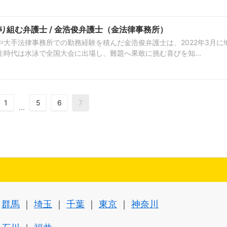
組む弁護士 / 金浩俊弁護士（金法律事務所）
大手法律事務所での勤務経験を積んだ金浩俊弁護士は、2022年3月に
時代は水泳で全国大会に出場し、難題へ果敢に挑む喜びを知...
1
5
6
7
...
群馬
埼玉
千葉
東京
神奈川