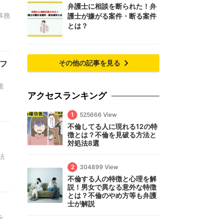
弁護士に相談を断られた！弁
事務
護士が嫌がる案件・断る案件
とは？
フ
その他の記事を見る
後
アクセスランキング
1
525666 View
不倫してる人に現れる12の特
徴とは？不倫を見破る方法と
対処法8選
法
2
304899 View
不倫する人の特徴と心理を解
説！男女で異なる意外な特徴
とは？不倫のやめ方等も弁護
士が解説
を