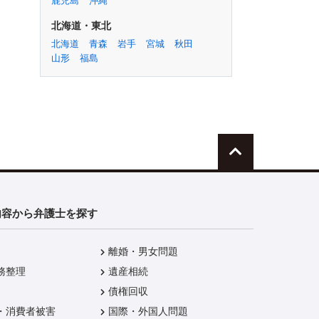
鹿児島
沖縄
としての強みは、明るく前向
きな『楽観的』な性格/石井逸
北海道・東北
郎弁護士（ウェール法律事務
北海道
青森
岩手
宮城
秋田
所）
山形
福島
インタビュー
内容から弁護士を探す
離婚・男女問題
務整理
遺産相続
債権回収
・消費者被害
国際・外国人問題