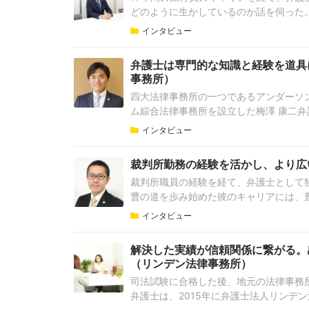
どのように生かしているのか話を伺った
インタビュー
弁護士は専門的な知識と経験を道具に
事務所）
四大法律事務所の一つであるアンダーソ
ム綜合法律事務所を設立した梅澤 康二弁
インタビュー
裁判所勤務の経験を活かし、より広い
裁判所職員の経験を経て、弁護士として
曹の道を歩み始めた彼のキャリアには、
インタビュー
解決した実績が信頼関係に繋がる。感
（リンデン法律事務所）
司法試験に合格した後、地元の法律事務
弁護士は、2015年に弁護士法人リンデ