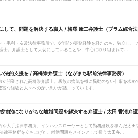
。
して、問題を解決する職人 / 梅澤 康二弁護士（プラム綜合法
ン・毛利・友常法律事務所で、6年間の実務経験を経たのち、独立し、
護士。弁護士として大切にしていることや、中心に取り組まれて...
法的支援を / 高橋崇弁護士（ながまち駅前法律事務所）
独立開業された高橋崇弁護士。親族の病気を機に異動のない仕事を求め
豊富な経験と人々への深い思いが詰まっています。
情的になりがちな離婚問題を解決する弁護士 / 太田 香清弁護
所や大手法律事務所、インハウスローヤーとして勤務経験を積んだ太田
ン法律事務所を立ち上げた。離婚問題をメインとして扱う太田弁...