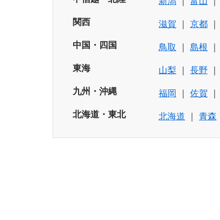
新潟
富山
関西
滋賀
京都
中国・四国
鳥取
島根
東海
山梨
長野
九州・沖縄
福岡
佐賀
北海道・東北
北海道
青森