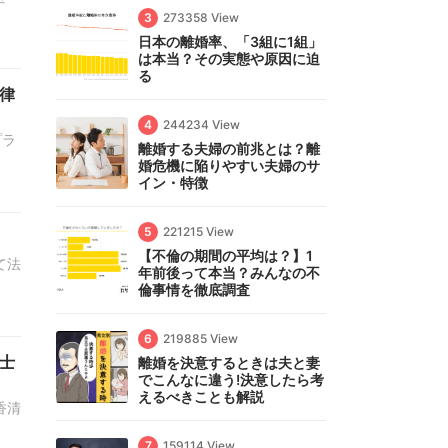
3
273358 View
日本の離婚率、「3組に1組」
は本当？その実態や原因に迫
る
律
4
244234 View
プラ
離婚する夫婦の前兆とは？離
婚危機に陥りやすい夫婦のサ
イン・特徴
5
221215 View
【不倫の期間の平均は？】1
て法
年前後って本当？みんなの不
倫事情を徹底調査
6
219885 View
士
離婚を決意するときは夫と妻
でこんなに違う!決意したら考
えるべきことも解説
香清
7
159114 View