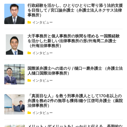
行政経験を活かし、ひとりひとりに寄り添う法的支援
を目指して / 宮口諭弁護士（弁護士法人ネクサス法律
事務所）
インタビュー
大手事務所と個人事務所の狭間を埋める ー国際経験
を活かした新しい法律事務所の形/外海周二弁護士
（外海法律事務所）
インタビュー
国際派弁護士への道のり / 樋口一磨弁護士 （弁護士法
人樋口国際法律事務所）
インタビュー
「真面目な人」を救う刑事弁護人として170名以上の
弁護を務め2件の無罪も獲得/鐘ケ江啓司弁護士（薬院
法律事務所）
インタビュー
メリット・デメリットをしっかりと伝える。長期的な