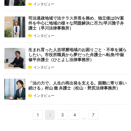
インタビュー
司法過疎地域で法テラス所長を務め、独立後はDV案
件を中心に地域の様々な問題解決に尽力/早川雅子弁
護士（早川法律事務所）
インタビュー
生まれ育った人吉球磨地域のお困りごと・不幸を減ら
したい。市役所職員から夢だった弁護士へ転身/中嶽
修平弁護士（ひとよし法律事務所）
インタビュー
「法の力で、人生の再出発を支える。困難に寄り添い
続ける」村山 徹 弁護士（松山・野尻法律事務所）
インタビュー
1
2
3
4
7
...