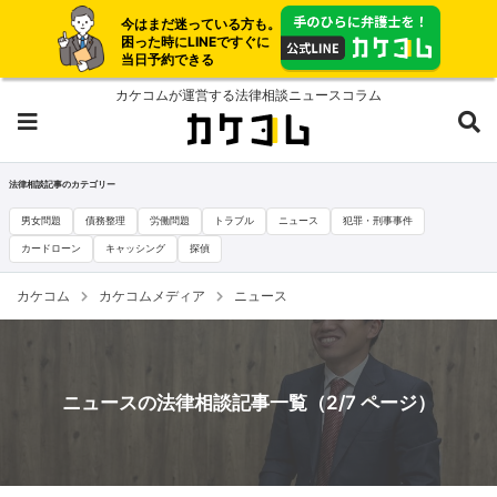
今はまだ迷っている方も。
困った時にLINEですぐに
当日予約できる
カケコムが運営する法律相談ニュースコラム
法律相談記事のカテゴリー
男女問題
債務整理
労働問題
トラブル
ニュース
犯罪・刑事事件
カードローン
キャッシング
探偵
カケコム
カケコムメディア
ニュース
ニュースの法律相談記事一覧（2/7 ページ）