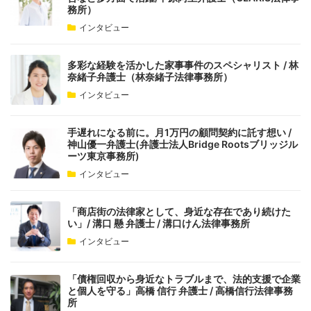
務所）
インタビュー
多彩な経験を活かした家事事件のスペシャリスト / 林
奈緒子弁護士（林奈緒子法律事務所）
インタビュー
手遅れになる前に。月1万円の顧問契約に託す想い /
神山優一弁護士(弁護士法人Bridge Rootsブリッジル
ーツ東京事務所)
インタビュー
「商店街の法律家として、身近な存在であり続けた
い」/ 溝口 懸 弁護士 / 溝口けん法律事務所
インタビュー
「債権回収から身近なトラブルまで、法的支援で企業
と個人を守る」高橋 信行 弁護士 / 高橋信行法律事務
所