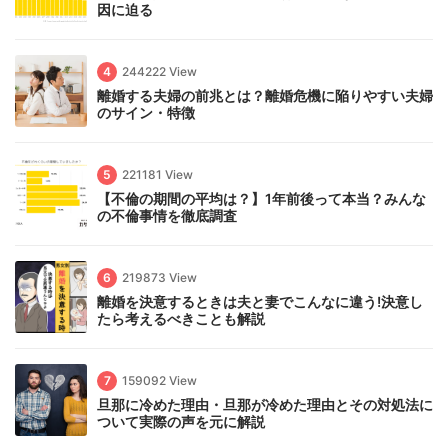
因に迫る
4
244222 View
離婚する夫婦の前兆とは？離婚危機に陥りやすい夫婦
のサイン・特徴
5
221181 View
【不倫の期間の平均は？】1年前後って本当？みんな
の不倫事情を徹底調査
6
219873 View
離婚を決意するときは夫と妻でこんなに違う!決意し
たら考えるべきことも解説
7
159092 View
旦那に冷めた理由・旦那が冷めた理由とその対処法に
ついて実際の声を元に解説