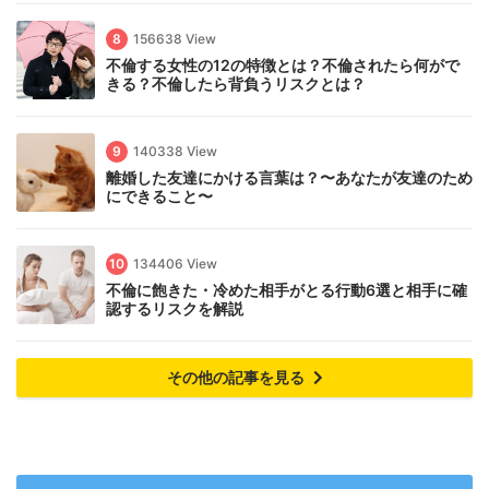
8
156638 View
不倫する女性の12の特徴とは？不倫されたら何がで
きる？不倫したら背負うリスクとは？
9
140338 View
離婚した友達にかける言葉は？〜あなたが友達のため
にできること〜
10
134406 View
不倫に飽きた・冷めた相手がとる行動6選と相手に確
認するリスクを解説
その他の記事を見る