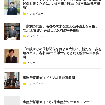
関係を築くために。/ 榎本聡弁護士（榎本聡法律事務
所）
インタビュー
「家族の問題、若者の未来を支える弁護士を目指し
て」江頭 啓介 弁護士 / 永岡法律事務所
インタビュー
「相談者との信頼関係を何より大切に、新たな一歩を
踏み出す」谷村 孝一 弁護士 / そとだて総合法律事務
所
インタビュー
事務所採用ガイド / GVA法律事務所
インタビュー
事務所採用ガイド/法律事務所リーガルスマート