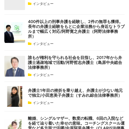
インタビュー
400件以上の刑事弁護を経験し、2件の無罪も獲得。
長年の弁護士経験をもとに企業法務から身近なトラブ
ルまで幅広く対応/阿野寛之弁護士（阿野法律事務
所）
インタビュー
誰もが権利を守られる社会を目指し、2017年から弁
護士過疎地域で活動/河野哲志弁護士（島原中央総合
法律事務所）
インタビュー
弁護士1年目の挫折を乗り越え、弁護士が少ない地元
で独立/小田恵美子弁護士（すみれ綜合法律事務所）
インタビュー
離婚、シングルマザー、数度の転職、6回の入院など
を経て辿り着いた幸せの意味。コーチングスクール運
営など多方面で活躍/中原阿里弁護士（CLARIS法律事