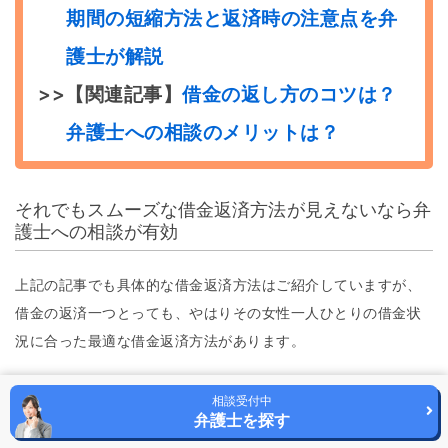
期間の短縮方法と返済時の注意点を弁
護士が解説
>>【関連記事】
借金の返し方のコツは？
弁護士への相談のメリットは？
それでもスムーズな借金返済方法が見えないなら弁
護士への相談が有効
上記の記事でも具体的な借金返済方法はご紹介していますが、
借金の返済一つとっても、やはりその女性一人ひとりの借金状
況に合った最適な借金返済方法があります。
そのため、ご自身にできるだけ最適な借金返済方法を知りたい
相談受付中
弁護士を探す
場合は、一度弁護士へ相談してみることをおすすめします。