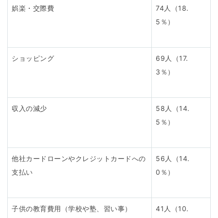
娯楽・交際費
74人（18.
5％）
ショッピング
69人（17.
3％）
収入の減少
58人（14.
5％）
他社カードローンやクレジットカードへの
56人（14.
支払い
0％）
子供の教育費用（学校や塾、習い事）
41人（10.