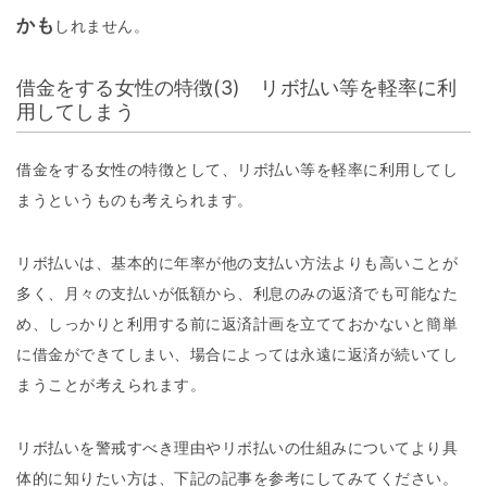
かも
しれません。
借金をする女性の特徴(3) リボ払い等を軽率に利
用してしまう
借金をする女性の特徴として、リボ払い等を軽率に利用してし
まうというものも考えられます。
リボ払いは、基本的に年率が他の支払い方法よりも高いことが
多く、月々の支払いが低額から、利息のみの返済でも可能なた
め、しっかりと利用する前に返済計画を立てておかないと簡単
に借金ができてしまい、場合によっては永遠に返済が続いてし
まうことが考えられます。
リボ払いを警戒すべき理由やリボ払いの仕組みについてより具
体的に知りたい方は、下記の記事を参考にしてみてください。