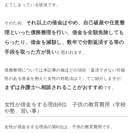
えてしまっている状況です。
それ以上の借金はやめ、自己破産や任意整
そのため、
理といった債務整理を行い、借金を全額免除しても
らったり、借金を減額し、数年で分割返済する等の
手段を取った方が良い
と思われます。
債務整理については本記事の後ほどの項目「返済できない可能
性のある借金を抱えた女性の対処法は？」でご紹介しますが、
まずは弁護士へ相談されることがおすすめ
です。
女性が借金をする理由6位 子供の教育費用（学校
や塾、習い事）
女性が借金をする理由の第6位は、子供の教育費用です。