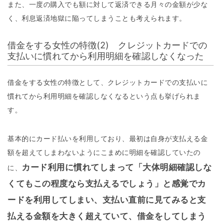
また、一度の購入でも額に対して返済できる月々の金額が少な
く、利息返済地獄に陥ってしまうことも考えられます。
借金をする女性の特徴(2) クレジットカードでの
支払いに慣れてから利用明細を確認しなくなった
借金をする女性の特徴として、クレジットカードでの支払いに
慣れてから利用明細を確認しなくなるという点も挙げられま
す。
基本的にカード払いを利用しており、最初は自身が支払える金
額を超えてしまわないようにこまめに明細を確認していたの
カード利用に慣れてしまって「大体明細確認しな
に、
くてもこの程度なら支払えるでしょう」と感覚でカ
ードを利用してしまい、支払い直前に見てみると支
払える金額を大きく超えていて、借金をしてしまう