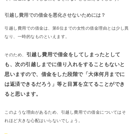
引越し費用での借金を悪化させないためには？
引越し費用での借金は、第6位までの女性の借金理由とは少し異
なり、一時的なものといえます。
引越し費用で借金をしてしまったとして
そのため、
も、次の引越しまでに借り入れをすることもないと
思いますので、借金をした段階で「大体何月までに
は返済できるだろう」等と目算を立てることができ
ると思います。
このような理由があるため、引越し費用での借金についてはそ
れほど大きな心配はいらないでしょう。