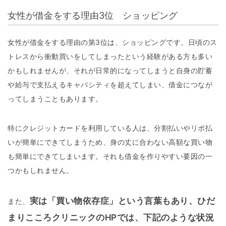
女性が借金をする理由3位 ショッピング
女性が借金をする理由の第3位は、ショッピングです。日頃のス
トレスから衝動買いをしてしまったという経験がある方も多い
かもしれませんが、それが日常的になってしまうと自身の貯蓄
や給与で支払えるキャパシティを超えてしまい、借金につなが
ってしまうこともあります。
特にクレジットカードを利用している人は、分割払いやリボ払
いが簡単にできてしまうため、身の丈に合わない高額な買い物
も簡単にできてしまいます。それも借金を作りやすい要因の一
つかもしれません。
実は「買い物依存症」という言葉もあり、ひだ
また、
まりこころクリニックのHPでは、下記のような状況