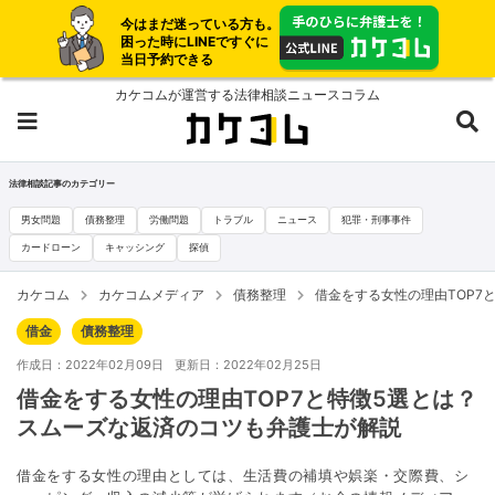
今はまだ迷っている方も。
困った時にLINEですぐに
当日予約できる
カケコムが運営する法律相談ニュースコラム
法律相談記事のカテゴリー
男女問題
債務整理
労働問題
トラブル
ニュース
犯罪・刑事事件
カードローン
キャッシング
探偵
カケコム
カケコムメディア
債務整理
借金をする女性の理由TOP7
借金
債務整理
作成日：2022年02月09日
更新日：2022年02月25日
借金をする女性の理由TOP7と特徴5選とは？
スムーズな返済のコツも弁護士が解説
借金をする女性の理由としては、生活費の補填や娯楽・交際費、シ